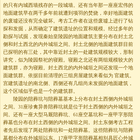
的只有内城西墙残存的一段城墙。还有当年那一座座宏伟的
地面建筑早在两千多年前就遭到项羽的焚烧，幸好地面建筑
的废墟还没有完全破坏。考古工作者在这些废墟上进行了钻
探和发掘，从而确定了建筑遗址的位置和规模。经过多年的
勘探与试掘，发现秦始皇陵园的地面建筑主要分布在封土北
侧和封土西北的内外城垣之间。封土北侧的地面建筑群目前
已探明的有三处，其中靠近封土的一处建筑规模较大，形制
讲究，似为陵园祭祀的寝殿。寝殿之北还有两组规模较大的
建筑群，亦为寝殿。封土西北的内外城垣之间还发现一个地
面建筑群。依据目前清理的三组房屋建筑来看似为 官建筑。
宫建筑遗址的南北侧、西侧还有几组尚未发掘的地面建筑，
这个区域似乎也是一个的建筑群。
陵园的陪葬坑与陪葬墓基本上分布在封土西侧内外城垣
之间。31座珍禽异兽陪葬坑就是位于封土西侧的内外城垣之
间。还有一座大型马厩陪葬坑、61座空墓坑和一座甲字形陪
葬墓也分布在封土西侧的内外城垣之间。封土东侧考古工程
者先后发现了两处陪葬坑和一处陪葬墓。这些陪葬坑与陪葬
墓都分布在外城垣以东。17座甲字形陪葬墓相别具匠心外城