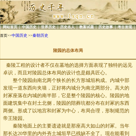
|
|
|
|
|
|
|
|
网站首页
中国历史
世界历史
历史名人
教案试题
历史故事
考古发现
中国历史
秦朝历史
首页>>
>>
陵园的总体布局
秦陵工程的设计者不仅在墓地的选择方面表现了独特的远见
卓识，而且对陵园总体布局的设计也是颇具匠心。
整个陵园由南北两个狭长的长方形城垣构成。内城中部
发现一道东西向夹墙，正好将内城分为南北两部分。高大的
封冢座落在内城的南半部，它是整个陵园的核心。陵园的地
面建筑集中在封土北侧，陵园的陪葬坑都分布在封冢的东西
两侧。形成了以地宫和封冢为中心，布局合理，形制规范的
帝王陵园。
秦陵地面上的主要遗迹就是那座高大如山的封冢。当年
那长达20华里的内外夯土城垣早已残缺不全了。现在能看到