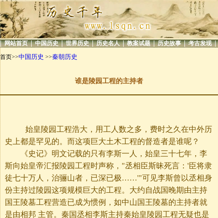
|
|
|
|
|
|
|
|
网站首页
中国历史
世界历史
历史名人
教案试题
历史故事
考古发现
中国历史
秦朝历史
首页>>
>>
谁是陵园工程的主持者
始皇陵园工程浩大，用工人数之多，费时之久在中外历
史上都是罕见的。而这项巨大土木工程的督造者是谁呢？
《史记》明文记载的只有李斯一人，始皇三十七年，李
斯向始皇帝汇报陵园工程时声称，"丞相臣斯昧死言：'臣将隶
徒七十万人，治骊山者，已深已极……'"可见李斯曾以丞相身
份主持过陵园这项规模巨大的工程。大约自战国晚期由主持
国王陵墓工程营造已成为惯例，如中山国王陵墓的主持者就
是由相邦 主管。秦国丞相李斯主持秦始皇陵园工程无疑也是