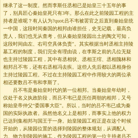
继承了这一制度。然而李斯任丞相已是始皇三十五年的事
了，别具匠心秦始皇死只有3年。那么在此之前陵园工程的主
持者是谁呢？有人认为?quot;吕不韦被罢官之后直到秦始皇统
一中国，这段时间秦国的相邦由谁担任，史无记载，最高负
责人，我们也无从查考，但从秦始皇陵园出土的陶文可知，
这段时间由左、右司空具体负责"。其实根据当时丞相主持陵
墓工程的制度，我们完全有理由说，在李斯之前的几位无疑
也主持过陵园工程，其中有丞相状、丞相王绾、丞相隗林和
相邦吕不韦，还有右丞相冯去疾。这些人先后都以丞相身份
主持过陵园工程。不过在主持陵园工程中作用较大的两位承
相还要数吕不韦和李斯了。
吕不韦是秦始皇时代的第一位相邦。当秦始皇年幼时，
仅处于名义执政阶段，而吕不韦已是历任两朝的相邦，又号
称始皇帝仲父“委国事大臣”。所以，当时的吕不韦已成为秦
国的实际执政者。虽然他名义上是相邦，而事实上他的权力
已达到集相邦与国王于一身。始皇陵园工程正是在这个时候
开始的，从陵园位置的选择到陵园的整体规划，从调配人
力、物力到陵园的施工，作为陵园工程的第一位主持者吕不