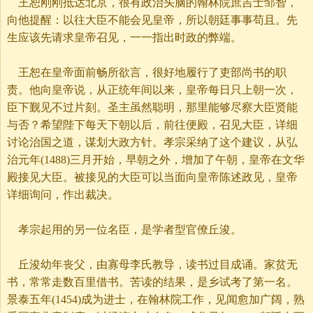
王恕刚刚抵达北京，很有政治头脑的翰林院庶吉士邹智，
向他提醒：以往大臣不能会见皇帝，所以朝廷事事苟且。先
生应该先请求皇帝召见，一一指出时政的弊端。
王恕在皇帝面前畅所欲言，很好地履行了吏部尚书的职
责。他向皇帝说，从正统年间以来，皇帝每日只上朝一次，
臣下觐见不过片刻。圣主虽然聪明，那里能够尽察大臣贤能
与否？希望陛下每天下朝以后，前往便殿，召见大臣，详细
讨论治国之道，谋划大政方针。孝宗采纳了这个建议，从弘
治元年(1488)三月开始，早朝之外，增加了午朝，皇帝在文华
殿接见大臣。被接见的大臣可以当面向皇帝陈述政见，皇帝
详细询问，作出裁决。
孝宗起用的另一位名臣，是学者型官僚丘浚。
丘浚幼年丧父，由寡母李氏教导，读书过目成诵。家贫无
书，常常走数百里借书。苦读的结果，是乡试考了第一名。
景泰五年(1454)成为进士，在翰林院工作，见闻愈加广阔，熟