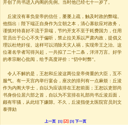
开创了尚书进入内阁的先例。当时他已经七十一岁了。
丘浚没有辜负皇帝的信任，屡屡上疏，触及时政的弊端。
他指出：陛下端正自身作为立朝之本，清心寡欲应对政务，
谨慎对待喜好不流于异端，节约开支不至于耗费国力，任用
官员出于公心不失于偏听，禁止拉关系以严肃内政，提倡义
理以杜绝奸佞。这样可以消除天灾人祸，实现帝王之治。这
位著名学者写得兴起，一共拟了二十二条，洋洋万言。好学
的孝宗耐心批阅，给予高度评价：“切中时弊”。
令人不解的是，王恕和丘浚这两位皇帝倚重的大臣，互不
服气。有一天宫内举行宴会，座次的排列有一点麻烦：丘浚
作为内阁大学士，自以为应该排在王恕前面；王恕以吏部尚
书身份位居六部之首，自以为不宜排在礼部尚书丘浚后面，
颇有牢骚，从此结下嫌隙。不久，丘浚指使太医院官员刘文
泰弹劾
[2]
上一页
[1]
[3]
下一页