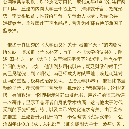
悉国家典章制度，以经济之才自负。成化元年(1465)朝廷在两
广用兵，丘浚向内阁大学士李贤上书，洋洋数千言，指陈形
势。李贤很欣赏，推荐给皇帝，皇帝命人抄录，发给总兵、
巡抚参考。丘浚因此而声名鹊起，晋升为礼部右侍郎兼国子
监祭酒。
他鉴于真德秀的《大学衍义》关于“治国平天下”的内容有
所欠缺，博采群书予以补充，写了一本《大学衍义补》，阐
述“四书”之一的《大学》关于治国平天下的道理，重点在于
治国的方略。比如，他讲到从唐代以来，朝廷财政仰赖于江
南已见端倪，到了明代江南已经成为财赋重地，唤起朝廷对
江南的重视，极具政治家见识。弘治元年(1488)，他把此书呈
献给皇帝，孝宗看了非常欣赏，批示说：“考据精详，论述该
博，有辅政治。”随即指示礼部出版此书。用这样的语言品评
一本著作，显示了品评者自身的学术功底，这与他太子时代
受到的系统经史训练，以及自己的文化追求有关。由于皇帝
的器重，丘浚晋升为礼部尚书，奉命编撰《宪宗实录》。弘
治四年(1491)书成，以礼部尚书兼文渊阁大学士，参与机务，