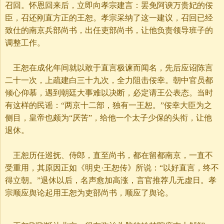
召回。怀恩回来后，立即向孝宗建言：罢免阿谀万贵妃的佞
臣，召还刚直方正的王恕。孝宗采纳了这一建议，召回已经
致仕的南京兵部尚书，出任吏部尚书，让他负责领导班子的
调整工作。
王恕在成化年间就以敢于直言极谏而闻名，先后应诏陈言
二十一次，上疏建白三十九次，全力阻击佞幸。朝中官员都
倾心仰慕，遇到朝廷大事难以决断，必定请王公表态。当时
有这样的民谣：“两京十二部，独有一王恕。”佞幸大臣为之
侧目，皇帝也颇为“厌苦”，给他一个太子少保的头衔，让他
退休。
王恕历任巡抚、侍郎，直至尚书，都在留都南京，一直不
受重用，其原因正如《明史·王恕传》所说：“以好直言，终不
得立朝。”退休以后，名声愈加高涨，言官推荐几无虚日。孝
宗顺应舆论起用王恕为吏部尚书，顺应了舆论。