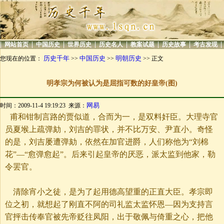
|
|
|
|
|
|
|
|
网站首页
中国历史
世界历史
历史名人
教案试题
历史故事
考古发现
历史千年
中国历史
明朝历史
您现在的位置：
>>
>>
>> 正文
明孝宗为何被认为是屈指可数的好皇帝(图)
网易
时间：2009-11-4 19:19:23 来源：
甫和钳制言路的贾似道，合而为一，是双料奸臣。大理寺官
员夏堠上疏弹劾，刘吉的罪状，并不比万安、尹直小。奇怪
的是，刘吉屡遭弹劾，依然在加官进爵，人们称他为“刘棉
花”—“愈弹愈起”。后来引起皇帝的厌恶，派太监到他家，勒
令罢官。
清除宵小之徒，是为了起用德高望重的正直大臣。孝宗即
位之初，就想起了刚直不阿的司礼监太监怀恩—因为支持言
官抨击传奉官被先帝贬往凤阳，出于敬佩与倚重之心，把他