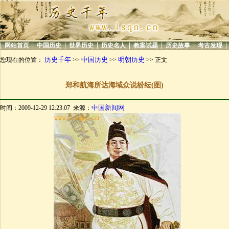
|
|
|
|
|
|
|
|
网站首页
中国历史
世界历史
历史名人
教案试题
历史故事
考古发现
历史千年
中国历史
明朝历史
您现在的位置：
>>
>>
>> 正文
郑和航海所达海域众说纷纭(图)
中国新闻网
时间：2009-12-29 12:23:07 来源：