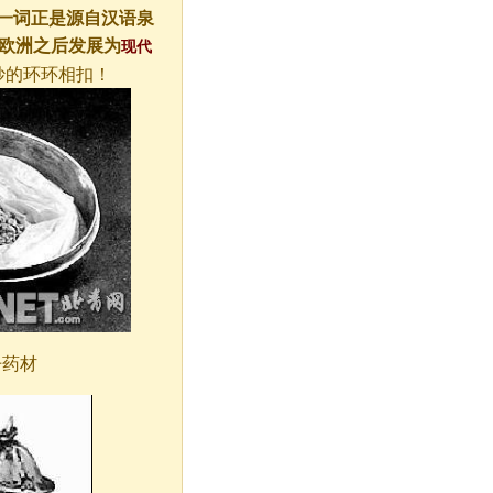
）一词正是源自汉语泉
入欧洲之后发展为
现代
妙的环环相扣！
丹药材