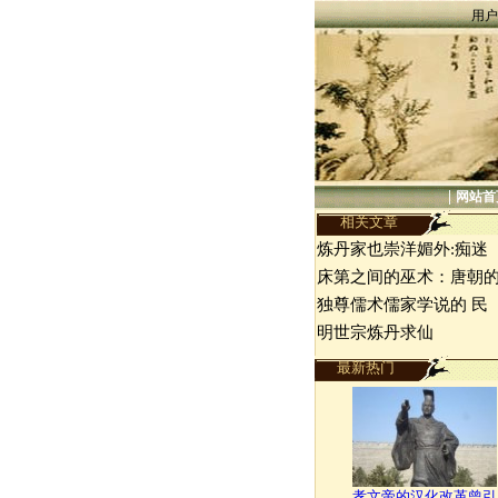
用户
|
网站首
相关文章
炼丹家也崇洋媚外:痴迷
床第之间的巫术：唐朝
独尊儒术儒家学说的 民
明世宗炼丹求仙
最新热门
孝文帝的汉化改革曾引