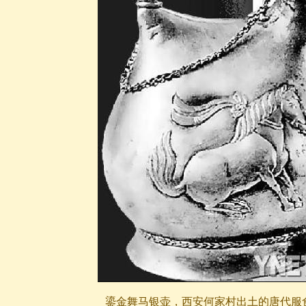
鎏金舞马银壶，西安何家村出土的唐代服