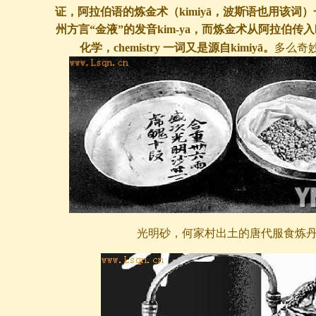
证，阿拉伯语的炼金术（kimiyā，波斯语也用该词
州方言“金液”的发音kim-ya，而炼金术从阿拉伯传
化学，chemistry 一词又是源自kimiyā。
多么奇
光明砂，何家村出土的唐代服食炼