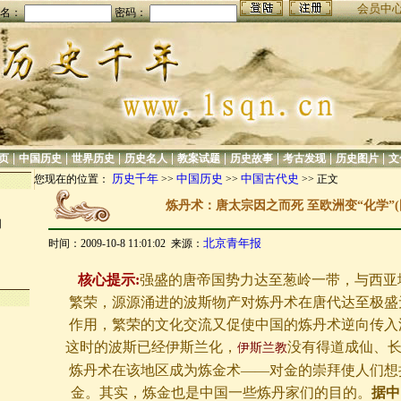
会员中
名：
密码：
|
|
|
|
|
|
|
|
页
中国历史
世界历史
历史名人
教案试题
历史故事
考古发现
历史图片
文
历史千年
中国历史
中国古代史
您现在的位置：
>>
>>
>> 正文
炼丹术：唐太宗因之而死 至欧洲变“化学”(
的
北京青年报
时间：2009-10-8 11:01:02 来源：
核心提示:
强盛的唐帝国势力达至葱岭一带，与西亚
繁荣，源源涌进的波斯物产对炼丹术在唐代达至极盛
作用，繁荣的文化交流又促使中国的炼丹术逆向传入
这时的波斯已经伊斯兰化，
没有得道成仙、
伊斯兰教
炼丹术在该地区成为炼金术——对金的崇拜使人们想
金。其实，炼金也是中国一些炼丹家们的目的。
据中