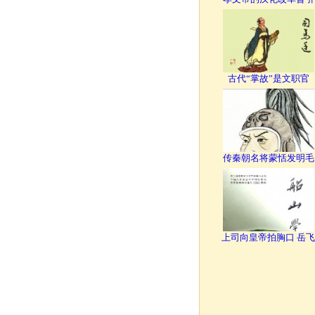
古代“掌故”是文职官
传秦朝名将蒙恬发明毛
上司向皇帝拍胸口 岳飞