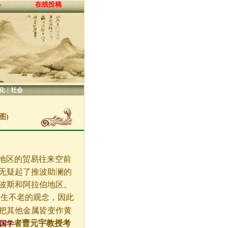
在线投稿
心
|
化
社会
图)
地区的贸易往来空前
无疑起了推波助澜的
波斯和阿拉伯地区。
长生不老的观念，因此
把其他金属皆变作黄
者曹元宇教授考
国学