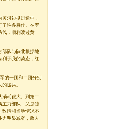
向黄河边挺进途中，
打了许多胜仗。在罗
防线，顺利渡过黄
方部队与陕北根据地
有利于我的势态，红
八军的一团和二团分别
人的援兵。
队消耗很大。到第二
离主力部队，又是独
，敌情和当地情况不
斗力明显减弱，敌人