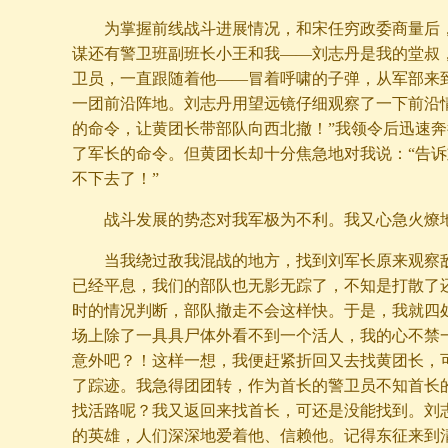
为掌握前线战斗进展情况，和宋任穷政委商量后
谋还有警卫班副班长小王和我——刘志丹是我的堂叔
卫员，一直跟随着他——冒着呼啸的子弹，从军部来
一团前沿阵地。刘志丹用望远镜仔细观察了一下前沿
的命令，让黄团长带部队向西北撤！”我领令后迅速
了军长的命令。但黄团长却十分焦急地对我说：“告
不下去了！”
战斗发展的势态对我军极为不利。我又心急火燎
当我绕过敌我混战的地方，找到刘军长原来观察
已经平息，我们的部队也无影无踪了，不知是打散了
时的情况判断，部队撤走不会这样快。于是，我就四
场上除了一具具尸体外看不到一个活人，我的心不禁
意外吧？！这样一想，我便赶紧折回又去找黄团长，
了踪迹。我急得团团转，作为首长的警卫员不知首长
找活路呢？我又返回来找首长，可还是没能找到。刘
的英雄，人们深深地爱着他、信赖他。记得东征来到