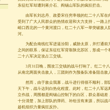
共
东征红军却遭到蒋介石、阎锡山军队的疯狂拦击。
由军长刘志丹、政委宋任穷率领的红二十八军在
受到了广大人民群众的热情欢迎和大力支持，一路上
峪口西北的一个黄河渡口，红二十八军一举突破敌人
河。
为配合南线红军进逼汾阳，威胁太原，并打通前
之间的联系，保证东征红军背靠陕北苏区，形成一个
二十八军决定攻占三交镇。
3月31日晚，围攻三交镇的战斗打响了。红二十
从南北两面夹击敌人，三团则作为预备队准备阻击敌
然而，由于敌众我寡，战斗进行得很不顺利，部
天下午，战斗达到白热化程度。此时，红二十八军远
立作战，周围都是阎锡山控制下的白区，群众基础差
十分清楚，加上部队的弹药、补给没有来源，所以战
趁机组织力量疯狂反扑。