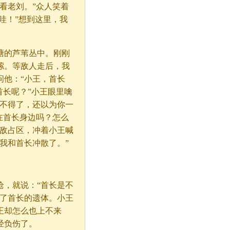
看老刘。”众人笑着
哇！”想到这里，我
塘的芦苇丛中。刚刚
嗦。等敌人走后，我
问他：“小王，首长
首长呢？”小王眼里噙
得不得了，还以为你一
在首长身边吗？怎么
是敌占区，冲着小王喊
我和首长冲散了。”
枪，就说：“首长是不
现了首长的遗体。小王
王却怎么也上不来
经负伤了。