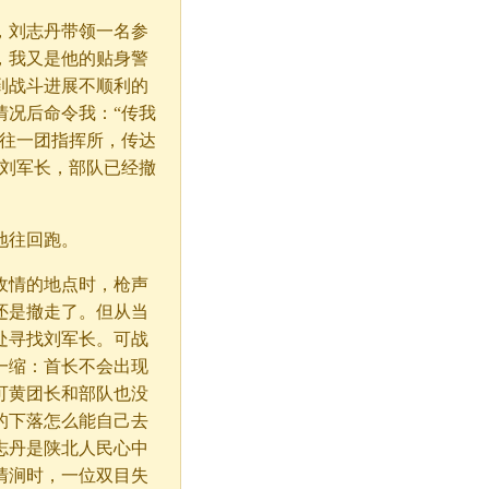
，刘志丹带领一名参
，我又是他的贴身警
到战斗进展不顺利的
情况后命令我：“传我
奔往一团指挥所，传达
诉刘军长，部队已经撤
地往回跑。
敌情的地点时，枪声
还是撤走了。但从当
处寻找刘军长。可战
一缩：首长不会出现
可黄团长和部队也没
的下落怎么能自己去
志丹是陕北人民心中
清涧时，一位双目失