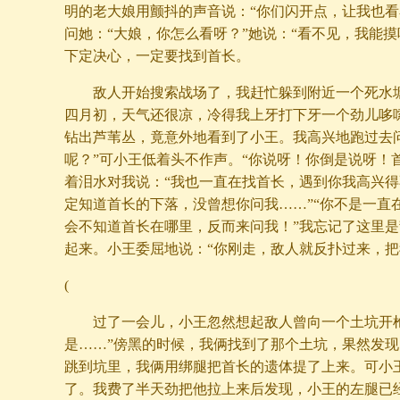
明的老大娘用颤抖的声音说：“你们闪开点，让我也看
问她：“大娘，你怎么看呀？”她说：“看不见，我能摸
下定决心，一定要找到首长。
敌人开始搜索战场了，我赶忙躲到附近一个死水
四月初，天气还很凉，冷得我上牙打下牙一个劲儿哆
钻出芦苇丛，竟意外地看到了小王。我高兴地跑过去
呢？”可小王低着头不作声。“你说呀！你倒是说呀！
着泪水对我说：“我也一直在找首长，遇到你我高兴
定知道首长的下落，没曾想你问我……”“你不是一直
会不知道首长在哪里，反而来问我！”我忘记了这里
起来。小王委屈地说：“你刚走，敌人就反扑过来，把
(
过了一会儿，小王忽然想起敌人曾向一个土坑开
是……”傍黑的时候，我俩找到了那个土坑，果然发
跳到坑里，我俩用绑腿把首长的遗体提了上来。可小
了。我费了半天劲把他拉上来后发现，小王的左腿已