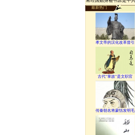
蒋经国贴身秘书原是中
最新热门
孝文帝的汉化改革曾引
古代“掌故”是文职官
传秦朝名将蒙恬发明毛