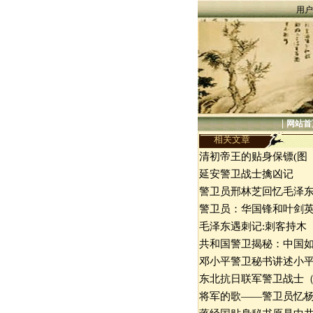
用户
|
网站首
相关文章
清初帝王的贴身保镖(图
延安警卫战士擒凶记
警卫员邢林芝回忆毛泽
警卫员：华国锋和叶剑
毛泽东遇刺记:刺客持木
共和国警卫揭秘：中国
邓小平警卫秘书讲述小
东北抗日联军警卫战士
将军的歌——警卫员忆