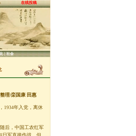
在线投稿
心
|
化
社会
北
 整理/栾国康 田惠
伍，1934年入党，离休
，随后，中国工农红军
与日军直接作战。但