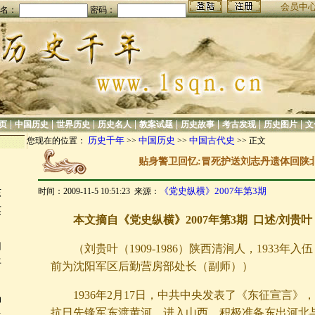
会员中
名：
密码：
|
|
|
|
|
|
|
|
页
中国历史
世界历史
历史名人
教案试题
历史故事
考古发现
历史图片
文
历史千年
中国历史
中国古代史
您现在的位置：
>>
>>
>> 正文
贴身警卫回忆:冒死护送刘志丹遗体回陕
《党史纵横》2007年第3期
时间：2009-11-5 10:51:23 来源：
东
英
本文摘自《党史纵横》2007年第3期 口述/刘贵叶
如
（刘贵叶（1909-1986）陕西清涧人，1933年入
平
前为沈阳军区后勤营房部处长（副师））
（
1936年2月17日，中共中央发表了《东征宣言》
杨
抗日先锋军东渡黄河，进入山西，积极准备东出河北