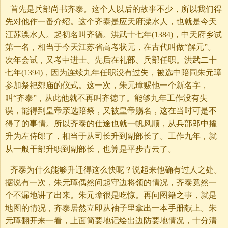
首先是兵部尚书齐泰。这个人以后的故事不少，所以我们得
先对他作一番介绍。这个齐泰是应天府溧水人，也就是今天
江苏溧水人。起初名叫齐德。洪武十七年(1384)，中天府乡试
第一名，相当于今天江苏省高考状元，在古代叫做“解元”。
次年会试，又考中进士。先后在礼部、兵部任职。洪武二十
七年(1394)，因为连续九年任职没有过失，被选中陪同朱元璋
参加祭祀郊庙的仪式。这一次，朱元璋赐他一个新名字，
叫“齐泰”，从此他就不再叫齐德了。能够九年工作没有失
误，能得到皇帝亲选陪祭，又被皇帝赐名，这在当时可是不
得了的事情。所以齐泰的仕途也就一帆风顺，从兵部郎中擢
升为左侍郎了，相当于从司长升到副部长了。工作九年，就
从一般干部升职到副部长，也算是平步青云了。
齐泰为什么能够升迁得这么快呢？说起来他确有过人之处。
据说有一次，朱元璋偶然问起守边将领的情况，齐泰竟然一
个不漏地讲了出来。朱元璋很是吃惊。再问图籍之事，就是
地图的情况，齐泰居然立即从袖子里拿出一本手册献上。朱
元璋翻开来一看，上面简要地记绘出边防要地情况，十分清