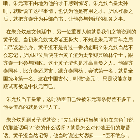
晰。朱元璋不由地为他的才干感到惊讶。朱允炆当皇太孙
时，就听说了这些事情，也认为他是有用之才。所以登极之
后，就把齐泰升为兵部尚书，让他参与朝廷的机务之事。
在朱允炆建文朝廷中，另一位重要人物就是我们之前说到的
黄子澄。当初朱允炆忧虑诸王势大，不知道朱元璋百年之后
自己该怎么办。黄子澄不是有过一番劝慰吗？朱允炆当然不
会忘记，所以即位后便任命黄子澄为太常卿兼翰林学士，跟
齐泰一起参与国政。这个黄子澄也是才高自负之人。他跟齐
泰同科，比齐泰还厉害，跟齐泰同榜，会试第一名，就是全
国统考第一名。这在中国古代，叫做“会元”。只是没能参加
殿试再被选中状元而已。
朱允炆当了皇帝，这时功臣们已经被朱元璋杀得差不多了，
他要倚靠的就是这些人了。
朱允炆见到黄子澄就说：“先生还记得当初咱们在东角门说
的那些话吗？”说的什么话呀？就是怎么对付藩王们的那番
话。黄子澄当然记得，他当时说过大话嘛——“臣不敢忘”。