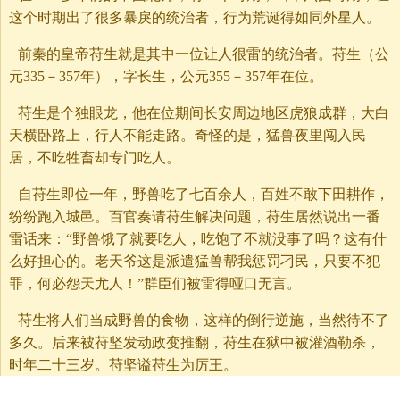
这个时期出了很多暴戾的统治者，行为荒诞得如同外星人。
前秦的皇帝苻生就是其中一位让人很雷的统治者。苻生（公
元335－357年），字长生，公元355－357年在位。
苻生是个独眼龙，他在位期间长安周边地区虎狼成群，大白
天横卧路上，行人不能走路。奇怪的是，猛兽夜里闯入民
居，不吃牲畜却专门吃人。
自苻生即位一年，野兽吃了七百余人，百姓不敢下田耕作，
纷纷跑入城邑。百官奏请苻生解决问题，苻生居然说出一番
雷话来：“野兽饿了就要吃人，吃饱了不就没事了吗？这有什
么好担心的。老天爷这是派遣猛兽帮我惩罚刁民，只要不犯
罪，何必怨天尤人！”群臣们被雷得哑口无言。
苻生将人们当成野兽的食物，这样的倒行逆施，当然待不了
多久。后来被苻坚发动政变推翻，苻生在狱中被灌酒勒杀，
时年二十三岁。苻坚谥苻生为厉王。