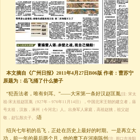
本文摘自《广州日报》2011年4月27日B06版 作者：曹苏宁
原题为：岳飞捅了什么篓子
“犯吾法者，唯有剑耳。”——大宋第一条好汉赵匡胤
[注: 宋太
祖-宋太祖赵匡胤（927年－976年11月14日），中国北宋王朝的建立者，庙
号太祖，汉族，涿州（今河北）人。出身军人家庭，高祖赵朓，祖父赵
语
敬，赵弘殷次子。]
绍兴七年初的岳飞，正处在历史上最好的时期。一是再立大
功，前一年的最后两个月，他的麾下在河南陈州
[注: 周口市淮阳