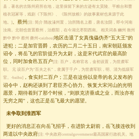
县，著名的古陈州府所在地，这里保留下来的古迹有太昊陵、平粮台和曹
植衣冠冢等，戏剧《下陈州》、《陈州放粮》的故事素材也来源于此
、蔡州
地。]
[注: 简介 隋改溱州置，治所隋名上蔡，唐名汝阴，即今河南
汝南。北朝也曾置蔡州，治蔡阳，在今湖北枣阳西南。 相关词条 豳州 衡州
地区击退了女真傀儡伪齐“五大王”的
黔中 黔中 蔡州 夔州-caizhou]
进犯；二是加官晋爵，农历的二月二十五日，南宋朝廷颁发
诏令，将岳飞的官阶提升为太尉，这是宋代武官的最高阶
位，同时加食邑五百户
[注: 百户，名称官名，金初设置，为世袭军
职。 元 设百户为“百夫之长”，隶属于千户，为世袭军职，明、清为低级军
，食实封二百户；三是在这份以皇帝的名义发布的
官。-baihu]
诏令中，赵构还谈到了君臣齐心协力、恢复大宋河山的光明
愿景，期待着到了那个时候，“则朕克济垂成之业，而汝亦有
无穷之闻”，这也正是岳飞最大的愿望。
未争取到淮西军
更好的消息正在向岳飞招手，在进阶太尉前，岳飞接连收到
两道以中央政府
[注: 中央政府centralgovernment最高国家行政机关。地