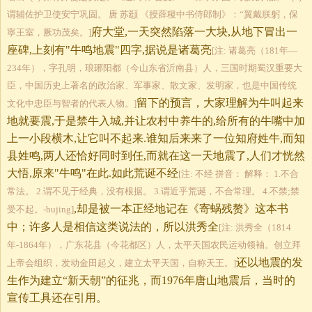
谓辅佐护卫使安宁巩固。 唐 苏颋 《授薛稷中书侍郎制》：“翼戴朕躬，保
府大堂,一天突然陷落一大块,从地下冒出一
寧王室，厥功茂矣。]
座碑,上刻有"牛鸣地震"四字,据说是诸葛亮
[注: 诸葛亮（181年—
234年），字孔明，琅琊阳都（今山东省沂南县）人，三国时期蜀汉重要大
臣，中国历史上著名的政治家、军事家、散文家、发明家，也是中国传统
留下的预言，大家理解为牛叫起来
文化中忠臣与智者的代表人物。]
地就要震,于是禁牛入城,并让农村中养牛的,给所有的牛嘴中加
上一小段横木,让它叫不起来.谁知后来来了一位知府姓牛,而知
县姓鸣,两人还恰好同时到任,而就在这一天地震了,人们才恍然
大悟,原来"牛鸣"在此.如此荒诞不经
[注: 不经 拼音： 解释： 1.不合
常法。 2.谓不见于经典，没有根据。 3.谓近乎荒诞，不合常理。 4.不禁;禁
,却是被一本正经地记在《寄蜗残赘》这本书
受不起。-bujing]
中；许多人是相信这类说法的，所以洪秀全
[注: 洪秀全（1814
年-1864年），广东花县（今花都区）人，太平天国农民运动领袖。创立拜
还以地震的发
上帝会组织，发动金田起义，建立太平天国，自称天王。]
生作为建立“新天朝”的征兆，而1976年唐山地震后，当时的
宣传工具还在引用。