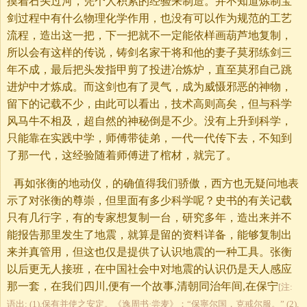
摸着石头过河，凭个人积累的经验来制造。并不知道炼制宝
剑过程中有什么物理化学作用，也没有可以作为规范的工艺
流程，造出这一把，下一把就不一定能依样画葫芦地复制，
所以会有这样的传说，铸剑名家干将和他的妻子莫邪练剑三
年不成，最后把头发指甲剪了投进冶炼炉，直至莫邪自己跳
进炉中才炼成。而这剑也有了灵气，成为威慑邪恶的神物，
留下的记载不少，由此可以看出，技术高则高矣，但与科学
风马牛不相及，超自然的神秘倒是不少。没有上升到科学，
只能靠在实践中学，师傅带徒弟，一代一代传下去，不知到
了那一代，这经验随着师傅进了棺材，就完了。
再如张衡的地动仪，的确值得我们骄傲，西方也无疑问地表
示了对张衡的尊崇，但里面有多少科学呢？史书的有关记载
只有几行字，有的专家想复制一台，研究多年，造出来并不
能报告那里发生了地震，就算是留的资料详备，能够复制出
来并真管用，但这也仅是提供了认识地震的一种工具。张衡
以后更无人接班，在中国社会中对地震的认识仍是天人感应
那一套，在我们四川,便有一个故事,清朝同治年间,在保宁
[注:
语出: (1).保有并使之安定。《逸周书·尝麦》：“保寧尔国，克戒尔服。” (2).