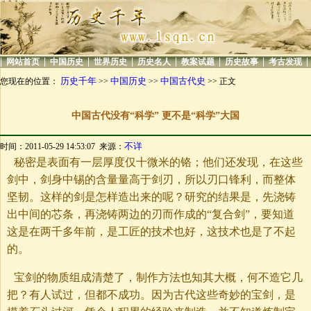
|
|
|
|
|
|
|
|
网站首页
中国历史
世界历史
历史名人
教案试题
历史故事
考古发现
历史千年
中国历史
中国古代史
您现在的位置：
>>
>>
>> 正文
中国古代没有“科学” 更不是“科学”大国
不详
时间：2011-05-29 14:53:07 来源：
秘密是表面有一层厚度仅十微米的铬；他们还发现，在这些
剑中，剑身中锡的含量量高于剑刃，所以刃口锋利，而整体
坚韧。这样的剑是怎样造出来的呢？研究的结果是，先浇铸
出中间的芯条，再浇铸两边的刃而作成的“复合剑”，要知道
这是在两千多年前，是工匠的技术也好，这技术也是了不起
的。
宝剑的物质组成清楚了，制作方法也知其大概，何不造它几
把？有人试过，但都不成功。因为古代这些奇妙的宝剑，是