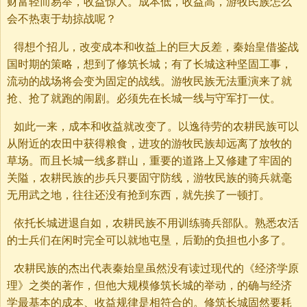
财富轻而易举，收益惊人。成本低，收益高，游牧民族怎么
会不热衷于劫掠战呢？
得想个招儿，改变成本和收益上的巨大反差，秦始皇借鉴战
国时期的策略，想到了修筑长城；有了长城这种坚固工事，
流动的战场将会变为固定的战线。游牧民族无法重演来了就
抢、抢了就跑的闹剧。必须先在长城一线与守军打一仗。
如此一来，成本和收益就改变了。以逸待劳的农耕民族可以
从附近的农田中获得粮食，进攻的游牧民族却远离了放牧的
草场。而且长城一线多群山，重要的道路上又修建了牢固的
关隘，农耕民族的步兵只要固守防线，游牧民族的骑兵就毫
无用武之地，往往还没有抢到东西，就先挨了一顿打。
依托长城进退自如，农耕民族不用训练骑兵部队。熟悉农活
的士兵们在闲时完全可以就地屯垦，后勤的负担也小多了。
农耕民族的杰出代表秦始皇虽然没有读过现代的《经济学原
理》之类的著作，但他大规模修筑长城的举动，的确与经济
学最基本的成本、收益规律是相符合的。修筑长城固然要耗