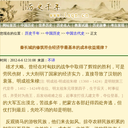
|
|
|
|
|
|
|
|
网站首页
中国历史
世界历史
历史名人
教案试题
历史故事
考古发现
历史千年
中国历史
中国古代史
您现在的位置：
>>
>>
>> 正文
秦长城的修筑符合经济学最基本的成本收益规律？
不详
时间：2012-6-6 12:31:08 来源：
雄才大略。曾经在对匈奴的战争中取得了辉煌的胜利，可是
劳民伤财，大大削弱了国家的经济实力，直接导致了汉朝的
衰落。明成祖朱棣
[注: 明成祖-明成祖朱棣（1360－1424）是明朝第三
代皇帝，1402－1424年在位。明太祖朱元璋第四子，生于应天，时事征
伐，并受封为燕王，后发动靖难之役，起事攻打侄儿建文帝，夺位登基。]
的大军五出漠北，苦战多年，把蒙古各部赶得四处奔逃，但
仗打到最后，先吃不消的却是明朝。
反观骑马的游牧民族，他们来去如风。掠夺农耕民族积累的