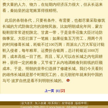
费大量的人力、物力，在短期内经济压力很大，但从长远来
看，秦始皇的这笔账算得很精明。
此后的各朝各代，只要有条件、有需要，也都尽量采取修筑
长城的方式防御北方的游牧民族。比如明朝成化年间，蒙古
鞑靼部常常进犯陕北、甘肃一带，于是皇帝召集大臣讨论防
御事宜。大臣们算了一笔账：如果征集五万劳工，用两个月
的时间修葺长城，耗银不过100万两：而派出八万大军征讨鞑
靼入侵者，每年粮草、运费折合银两，总计耗银近1000万
两，成本高低一目了然。而且，军人可以在长城之内屯田耕
种，获得一定的粮食，又节省了从内地调粮食到前线的巨额
成本。于是。明朝的皇帝们选择了修建长城。我们今天看到
的雄伟长城就是那个时期完工的，在元朝初年就来到中国的
马可·波罗自然是看不到明朝长城的。
[2]
上一页
[1]
|
设为首页
|
加入收藏
|
联系我们
|
友情链接
|
版权申明
|
Copyright 2006-2011 © www.lsqn.cn All rights reserved