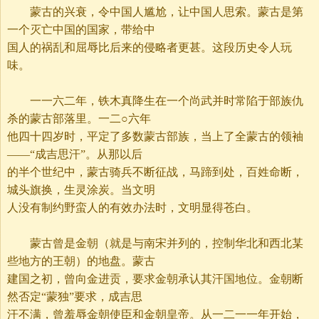
蒙古的兴衰，令中国人尴尬，让中国人思索。蒙古是第
一个灭亡中国的国家，带给中
国人的祸乱和屈辱比后来的侵略者更甚。这段历史令人玩
味。
一一六二年，铁木真降生在一个尚武并时常陷于部族仇
杀的蒙古部落里。一二○六年
他四十四岁时，平定了多数蒙古部族，当上了全蒙古的领袖
——“成吉思汗”。从那以后
的半个世纪中，蒙古骑兵不断征战，马蹄到处，百姓命断，
城头旗换，生灵涂炭。当文明
人没有制约野蛮人的有效办法时，文明显得苍白。
蒙古曾是金朝（就是与南宋并列的，控制华北和西北某
些地方的王朝）的地盘。蒙古
建国之初，曾向金进贡，要求金朝承认其汗国地位。金朝断
然否定“蒙独”要求，成吉思
汗不满，曾羞辱金朝使臣和金朝皇帝。从一二一一年开始，