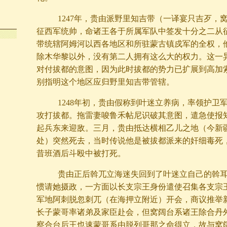
1247年，贵由派野里知吉带（一译宴只吉歹，
征西军统帅，命诸王各于所属军队中签发十分之二从
带统辖阿姆河以西各地区和所驻蒙古镇戍军的全权，
除木华黎以外，没有第二人拥有这么大的权力。这一
对付拔都的意图，因为此时拔都的势力已扩展到高加
别指明这个地区应归野里知吉带管辖。
1248年初，贵由假称到叶迷立养病，率领护卫
攻打拔都。拖雷妻唆鲁禾帖尼识破其意图，遣急使报
起兵东来迎敌。三月，贵由抵达横相乙儿之地（今新
处）突然死去，当时传说他是被拔都派来的奸细毒死
昔班酒后斗殴中被打死。
贵由正后斡兀立海迷失回到了叶迷立自己的斡耳
惯请她摄政，一方面以长支宗王身份遣使召集各支宗
军地阿刺脱忽刺兀（在海押立附近）开会，商议推举
长子蒙哥率诸弟及家臣赴会，但窝阔台系诸王除合丹
察合台后王也速蒙哥系由脱列哥那之命得立，故与窝