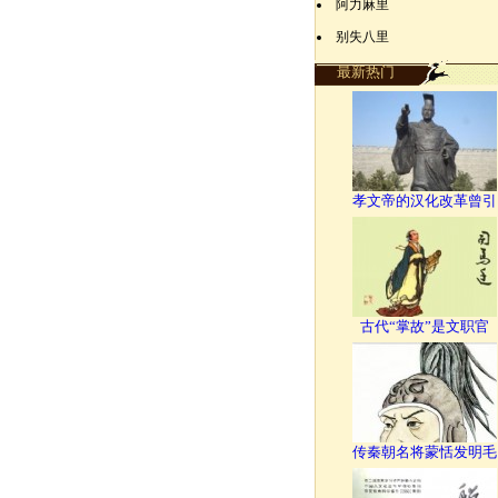
阿力麻里
别失八里
最新热门
孝文帝的汉化改革曾引
古代“掌故”是文职官
传秦朝名将蒙恬发明毛