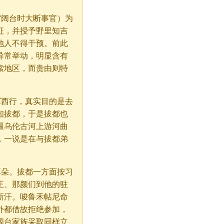
窝阔台时大断事官）为
征，并授予野里知吉
他人不得干预。前此
异常举动，明显含有
索地区，而贵由则特
军西行，真实目的是去
知拔都，于是拔都也
疆乌伦古河上游河曲
，一说是在与拔都弟
朵。拔都一方面按习
王、那颜们到他的驻
新汗。唆鲁禾帖尼命
外都借故拒绝参加，
阔台家族采取同样立