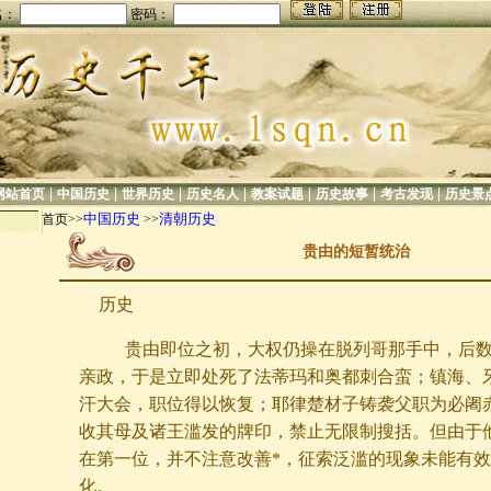
名：
密码：
|
|
|
|
|
|
|
网站首页
中国历史
世界历史
历史名人
教案试题
历史故事
考古发现
历史景
中国历史
清朝历史
首页>>
>>
贵由的短暂统治
历史
贵由即位之初，大权仍操在脱列哥那手中，后数
亲政，于是立即处死了法蒂玛和奥都刺合蛮；镇海、
汗大会，职位得以恢复；耶律楚材子铸袭父职为必阇
收其母及诸王滥发的牌印，禁止无限制搜括。但由于
在第一位，并不注意改善*，征索泛滥的现象未能有
化。