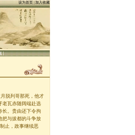
设为首页
|
加入收藏
|
点
月脱列哥那死，他才
牙老瓦赤随阔端赴选
赤长。贵由还下令拘
他把与拔都的斗争放
效制止，政事继续恶