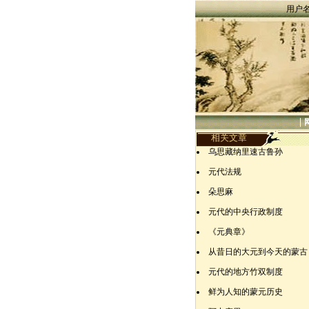
用户
|
相关文章
乌思藏纳里速古鲁孙
元代法规
朵思麻
元代的中央行政制度
《元典章》
从昔日的大元到今天的蒙古
元代的地方竹双制度
鲜为人知的蒙元历史