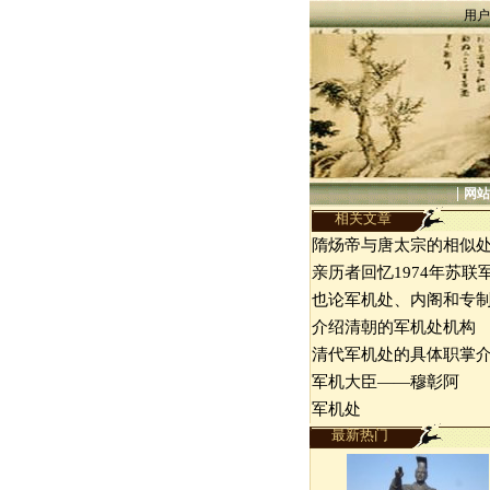
用户
|
网站
相关文章
隋炀帝与唐太宗的相似
亲历者回忆1974年苏联
也论军机处、内阁和专
介绍清朝的军机处机构
清代军机处的具体职掌
军机大臣——穆彰阿
军机处
最新热门