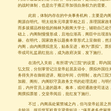
的战时体制，也是出于雍正帝加强自身权力的需要。
此前，体制内存在的中央事务机构，主要是内阁
阁源自明代。明太祖朱元璋废宰相之后，亲理国家政
而多拔擢品秩较低的翰林为殿阁大学士，辅助自己处
础上，内阁制慢慢形成，且地位渐高，阁臣中出现首
赫。在明代，国家政务以题奏本章形式上呈御前，然
内阁，由内阁撰拟意见，贴条呈进，称为“票拟”。票
帝或司礼监易红批出，成为政府决策，发下施行。
在清代入关前，有所谓“内三院”的设置，即内国
弘文院，分别掌管记注皇帝起居及诏令、撰拟外国往
务得失并在御前进讲。顺治年间，仿明制，改内三院
加殿、阁衔。内阁职守及政务文书的处理流程，与明
后，内外官员上递的题本、奏本，或经通政使司送达
阁撰拟票签，交皇帝阅后，批红发下施行。
不过，内阁虽处紫禁城之内，但与皇帝起居之所
去较远。据后世军机章京梁章钜说：“儤直者多虑漏