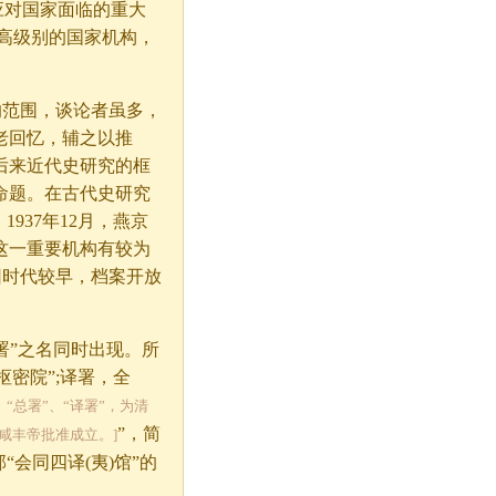
为应对国家面临的重大
高级别的国家机构，
范围，谈论者虽多，
老回忆，辅之以推
后来近代史研究的框
命题。在古代史研究
937年12月，燕京
这一重要机构有较为
因时代较早，档案开放
”之名同时出现。所
枢密院”;译署，全
、“总署”、“译署”，为清
”，简
咸丰帝批准成立。]
会同四译(夷)馆”的