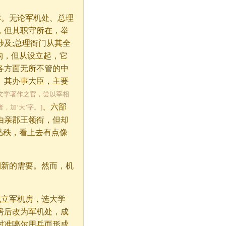
。无论军机处、总理
，但其职守所在，举
及;总理衙门从其全
构，但从设立起，它
各方面无所不管的中
。其办事大臣，主要
掌文学著作之官，尝以宰相
、六部
，加‘大’字。]
由亲郡王领衔，但却
品秩，看上去有点像
新的需要。然而，机
。
立军机房，选大学
房后改为军机处，成
对准噶尔用兵而形成