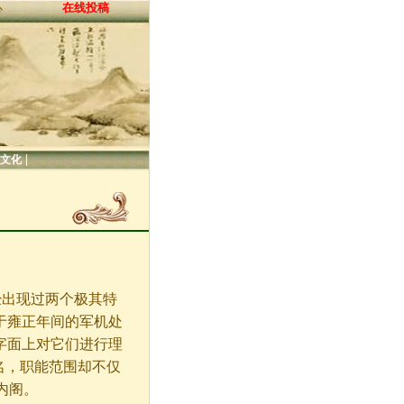
在线投稿
心
|
文化
出现过两个极其特
于雍正年间的军机处
字面上对它们进行理
名，职能范围却不仅
内阁。