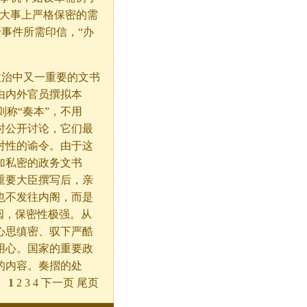
国大事上严格保密的需
行事件所需印信，“办
治中又一重要的文书
由内外官员撰拟本
则称“奏本”，不用
时公开讨论，它们最
对性的谕令。由于这
加私密的政务文书
重要大臣撰写后，亲
也不发往内阁，而是
阅，保密性极强。从
心思缜密、驭下严酷
用心。国家的重要政
的内容。奏摺的处
1
2 3 4 下一页 尾页