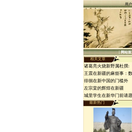
用户
|
网站首
相关文章
诸葛亮火烧新野属杜撰:
王震在新疆的麻烦事：
徘徊在新中国的门槛外
左宗棠的辉煌在新疆
城里学生在新华门前请
最新热门