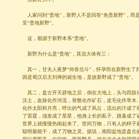
人家问到“贵地”，新野人不是回答“免贵新野”，而是
至“贵地新野”。
这，都源于新野本系“贵地”。
新野为什么是“贵地”，其说大体有三：
其一，甘夫人夜梦“仰吞北斗”，怀孕而在新野生了刘
因是蜀汉后主刘禅的诞生地，是故新野成了“贵地”。
其二，盘古开天辟地之后，倒在大地上，头与四肢
沃土，血脉化作河流，骨骼化作矿石，皮毛化作草木
化作太阳和月亮，呼出的气成了风云，流出的汗成了
了雷霆，须发成了星星，他身上长的虱子、跳蚤成了
世界上就慢慢热闹起来了。世间万物，只有人的样子
聪明最能干，成了万物之灵。据说，南阳盆地是盘古