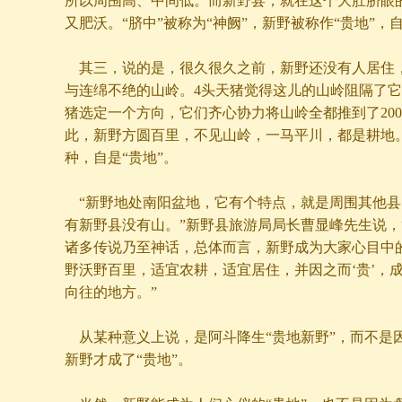
所以周围高、中间低。而新野县，就在这个大肚脐眼
又肥沃。“脐中”被称为“神阙”，新野被称作“贵地”，
其三，说的是，很久很久之前，新野还没有人居住，
与连绵不绝的山岭。4头天猪觉得这儿的山岭阻隔了
猪选定一个方向，它们齐心协力将山岭全都推到了20
此，新野方圆百里，不见山岭，一马平川，都是耕地
种，自是“贵地”。
“新野地处南阳盆地，它有个特点，就是周围其他县
有新野县没有山。”新野县旅游局局长曹显峰先生说，“
诸多传说乃至神话，总体而言，新野成为大家心目中的
野沃野百里，适宜农耕，适宜居住，并因之而‘贵’，
向往的地方。”
从某种意义上说，是阿斗降生“贵地新野”，而不是
新野才成了“贵地”。