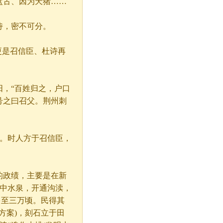
盘古、因为天猪……
诗，密不可分。
更是召信臣、杜诗再
，“百姓归之，户口
号之曰召父。荆州刺
。时人方于召信臣，
的政绩，主要是在新
郡中水泉，开通沟渎，
多至三万顷。民得其
方案)，刻石立于田