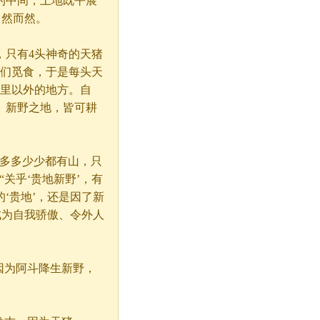
的中间，土地既平展
自然而然。
只有4头神奇的天猪
它们觅食，于是每头天
0里以外的地方。自
。新野之地，皆可耕
多多少少都有山，只
关乎‘贵地新野’，有
‘贵地’，还是因了新
成为自我骄傲、令外人
因为阿斗降生新野，