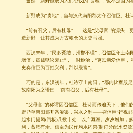
当然，新野能成为人们心仪的“贵地”，也不是因为
新野成为“贵地”，当与汉代南阳郡太守召信臣、杜
“前有召父，后有杜母”——这是“父母官”的源头，
造新野，让其成为万古粮仓的历史写照。
西汉末年，“民多冤结，州郡不理”，召信臣守土南阳
增倍，盗贼狱讼衰止”，一时称治，“吏民亲爱信臣，
史奏信臣为百姓兴利，郡以殷富”。
巧的是，东汉初年，杜诗守土南阳，“郡内比室殷足
故南阳为之语曰：‘前有召父，后有杜母’”。
“父母官”的称谓因召信臣、杜诗而传遍天下，他们
野乃至南阳郡开凿灌渠，兴水之利——召信臣“行视
起水门提阏(闸板)凡数十处，以广溉灌。岁岁增加，
利，蓄积有余。信臣为民作均水约束(制订分配水资源