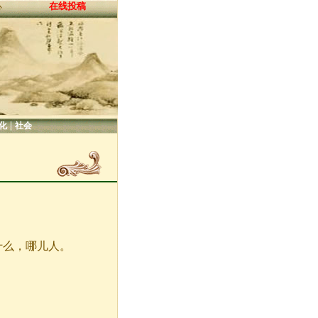
在线投稿
心
|
化
社会
什么，哪儿人。