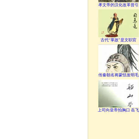
孝文帝的汉化改革曾引
古代“掌故”是文职官
传秦朝名将蒙恬发明毛
上司向皇帝拍胸口 岳飞