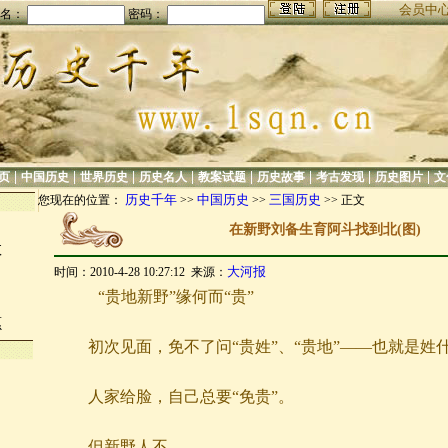
会员中
名：
密码：
|
|
|
|
|
|
|
|
页
中国历史
世界历史
历史名人
教案试题
历史故事
考古发现
历史图片
文
历史千年
中国历史
三国历史
您现在的位置：
>>
>>
>> 正文
在新野刘备生育阿斗找到北(图)
数
大河报
时间：2010-4-28 10:27:12 来源：
“贵地新野”缘何而“贵”
愿
初次见面，免不了问“贵姓”、“贵地”——也就是姓
人家给脸，自己总要“免贵”。
但新野人不。