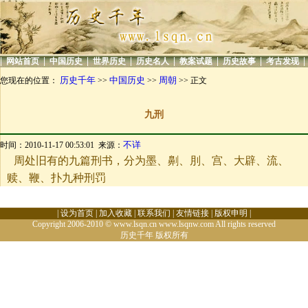
|
|
|
|
|
|
|
|
网站首页
中国历史
世界历史
历史名人
教案试题
历史故事
考古发现
历史千年
中国历史
周朝
您现在的位置：
>>
>>
>> 正文
九刑
不详
时间：2010-11-17 00:53:01 来源：
周处旧有的九篇刑书，分为墨、劓、刖、宫、大辟、流、
赎、鞭、扑九种刑罚
|
设为首页
|
加入收藏
|
联系我们
|
友情链接
|
版权申明
|
Copyright 2006-2010 © www.lsqn.cn www.lsqnw.com All rights reserved
历史千年
版权所有