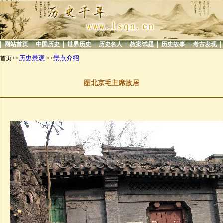
|
|
|
|
|
|
|
|
网站首页
中国历史
世界历史
历史名人
教案试题
历史故事
考古发现
历史景观
景点介绍
首页>>
>>
图北京毛主席故居