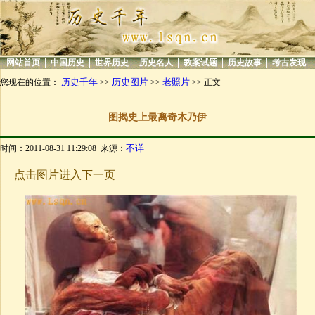
|
|
|
|
|
|
|
|
网站首页
中国历史
世界历史
历史名人
教案试题
历史故事
考古发现
历史千年
历史图片
老照片
您现在的位置：
>>
>>
>> 正文
图揭史上最离奇木乃伊
不详
时间：2011-08-31 11:29:08 来源：
点击图片进入下一页