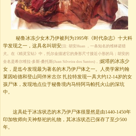
秘鲁冰冻少女木乃伊被列为1995年《时代杂志》十大科
学发现之一，这具名叫胡安
[注: 胡安Huan ，一条知名的维林诺猎
犬。在《精灵宝钻》中，托尔金描述它的身形尺寸接近小形的马；胡安的
妮塔的冰冻少
全名是希尔维拉-多斯-桑托斯(Juan Silveira dos Santos)，]
女，是迄今发现最为著名的木乃伊尸体之一。人类学家约翰
莱因哈德和登山同伴米古尔 扎拉特发现一具大约12-14岁的女
孩尸体，发现地点位于秘鲁境内马特阿马帕托火山的深坑
中。
这具处于冰冻状态的木乃伊尸体很显然是由1440-1450年
印加牧师向天神祭祀的礼物，其冰冻状态已保存了至少500
年。