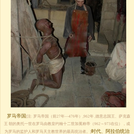
罗马帝国
[注: 罗马帝国（前27年—476年）,962年 ,德意志国王、萨克森
王 朝的奥托一世在罗马由教皇约翰十二世加冕称帝（962～973在位），成
时代、阿拉伯统治
为罗马的监护人和罗马天主教世界的最高统治者。]