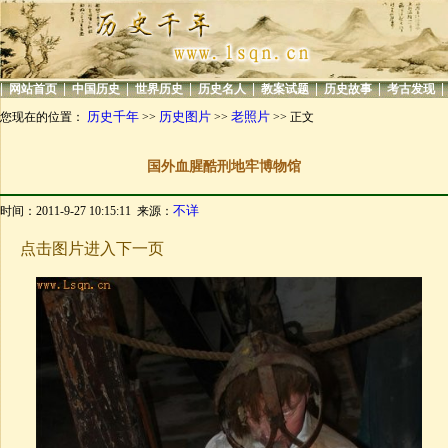
|
|
|
|
|
|
|
|
网站首页
中国历史
世界历史
历史名人
教案试题
历史故事
考古发现
历史千年
历史图片
老照片
您现在的位置：
>>
>>
>> 正文
国外血腥酷刑地牢博物馆
不详
时间：2011-9-27 10:15:11 来源：
点击图片进入下一页