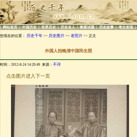
|
|
|
|
|
|
|
|
网站首页
中国历史
世界历史
历史名人
教案试题
历史故事
考古发现
历史千年
历史图片
老照片
您现在的位置：
>>
>>
>> 正文
外国人拍晚清中国民生照
不详
时间：2012-8-24 14:20:49 来源：
点击图片进入下一页