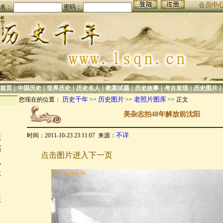
会员中
名：
密码：
|
|
|
|
|
|
|
|
首页
中国历史
世界历史
历史名人
教案试题
历史故事
考古发现
历史图片
历史千年
历史图片
老照片图库
您现在的位置：
>>
>>
>> 正文
美杂志拍48年解放前沈阳
不详
时间：2011-10-23 23:11:07 来源：
照
石
点击图片进入下一页
人
林
照