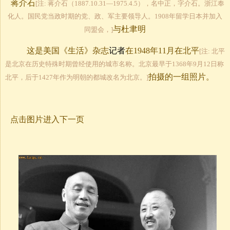
蒋介石
[注: 蒋介石（1887.10.31—1975.4.5），名中正，字介石。浙江奉
化人。国民党当政时期的党、政、军主要领导人。1908年留学日本并加入
与杜聿明
同盟会，]
这是美国《生活》杂志
记者
在1948年11月在北平
[注: 北平
是北京在历史特殊时期曾经使用的城市名称。北京最早于1368年9月12日称
拍摄的一组照片。
北平，后于1427年作为明朝的都城改名为北京。]
点击图片进入下一页