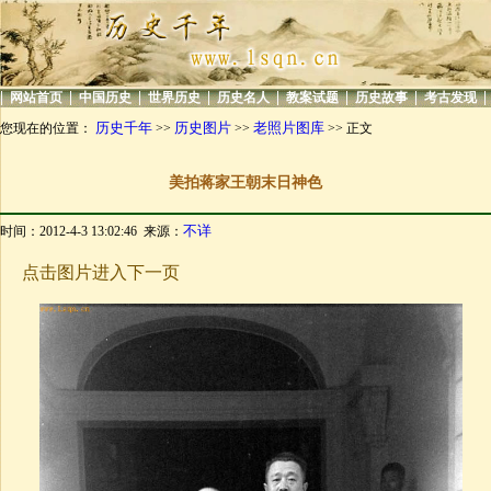
|
|
|
|
|
|
|
|
网站首页
中国历史
世界历史
历史名人
教案试题
历史故事
考古发现
历史千年
历史图片
老照片图库
您现在的位置：
>>
>>
>> 正文
美拍蒋家王朝末日神色
不详
时间：2012-4-3 13:02:46 来源：
点击图片进入下一页