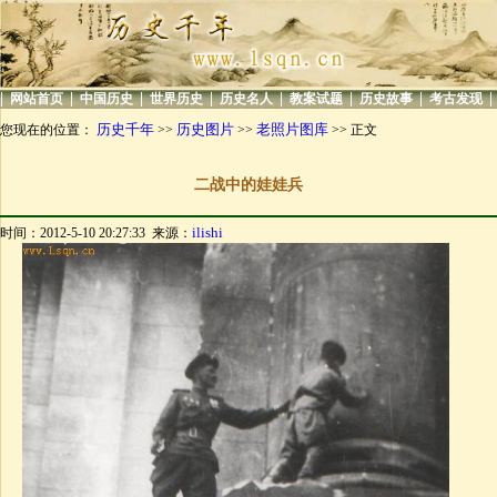
|
|
|
|
|
|
|
|
网站首页
中国历史
世界历史
历史名人
教案试题
历史故事
考古发现
历史千年
历史图片
老照片图库
您现在的位置：
>>
>>
>> 正文
二战中的娃娃兵
ilishi
时间：2012-5-10 20:27:33 来源：