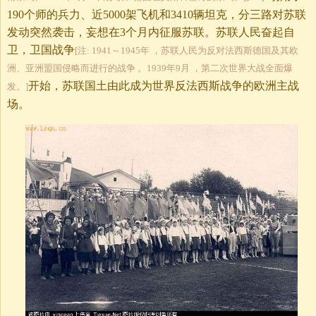
190个师的兵力、近5000架飞机和3410辆坦克，分三路对苏联
发动突然袭击，妄想在3个月内征服苏联。苏联人民奋起自
卫，卫国战争
[注: 1941～1945年 ，苏联人民为反对法西斯德国及其欧
洲、亚洲盟国侵略而进行的战争 。1939年9月 ，第二次世界大战全面爆
开始，苏联国土由此成为世界反法西斯战争的欧洲主战
发。]
场。