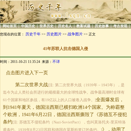
|
|
|
|
|
|
|
|
网站首页
中国历史
世界历史
历史名人
教案试题
历史故事
考古发现
历史千年
历史图片
战争图片
您现在的位置：
>>
>>
>> 正文
41年苏联人抗击德国入侵
不详
时间：2011-10-21 11:35:24 来源：
点击图片进入下一页
第二次世界大战
[注: 第二次世界大战（1939年－1945年），是
迄今为止人类社会所进行的规模最大的全球性战争。战争最高潮时全球有
全面爆发后，
61个国家和地区参战，有19亿以上的人口被卷入战争。]
到1941年夏天，德国法西斯已横扫欧洲14个国家。为称霸整
个欧洲，1941年6月22日，德国法西斯撕毁了《苏德互不侵犯
条约
[注: 苏德互不侵犯条约（Nazi-SovietPact），也叫莫洛托夫-里宾特洛
》，动用了
甫条约。1939年8月23日苏联和德国在莫斯科签订的条约。]