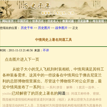
|
|
|
|
|
|
|
|
网站首页
中国历史
世界历史
历史名人
教案试题
历史故事
考古发现
历史千年
历史图片
战争图片
您现在的位置：
>>
>>
>> 正文
中情局史上著名间谍工具
不详
时间：2011-11-13 21:46:56 来源：
点击图片进入下一页
从蚊子大小的无人飞机到时装相机，中情局满足其特工
各种装备需求。这其中的一些设备在中情局位于佛吉尼亚兰
利的总部博物馆里展出。尽管这个博物馆不对公众开放，最
近中情局发布了一系列
[注: 一系列 拼音： 解释： 1.犹言一连串。-
已经解密了的历史上著名的
间谍
yixilie]
[注: 间谍又称特务、密探。
既指被间谍情报机构秘密派遣到对象国（地区）从事以窃密为主的各种非
法谍报活动的特工人员，又指被对方间谍情报机构暗地招募而为其服务的