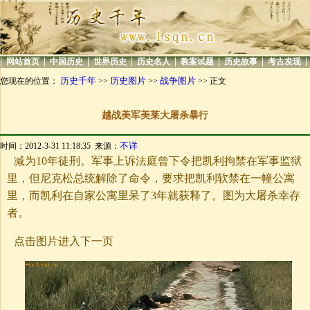
|
|
|
|
|
|
|
|
网站首页
中国历史
世界历史
历史名人
教案试题
历史故事
考古发现
历史千年
历史图片
战争图片
您现在的位置：
>>
>>
>> 正文
越战美军美莱大屠杀暴行
不详
时间：2012-3-31 11:18:35 来源：
减为10年徒刑。军事上诉法庭曾下令把凯利拘禁在军事监狱
里，但尼克松总统解除了命令，要求把凯利软禁在一幢公寓
里，而凯利在自家公寓里呆了3年就获释了。图为大屠杀幸存
者。
点击图片进入下一页