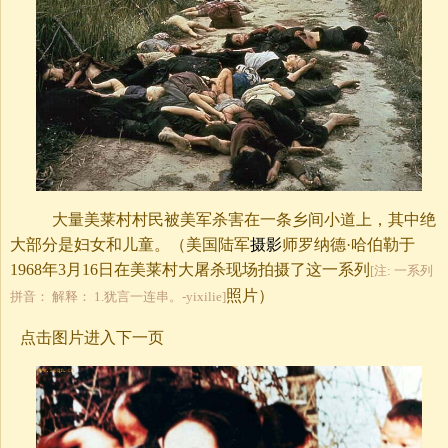
大量美莱村村民被美军杀害在一条乡间小道上，其中绝
大部分是妇女和儿童。（美国陆军
摄影
师罗纳德·哈伯勒于
1968年3月16日在美莱村大屠杀现场拍摄了这一系列
[注: 一系列
照片）
拼音： 解释： 1.犹言一连串。-yixilie]
点击图片进入下一页