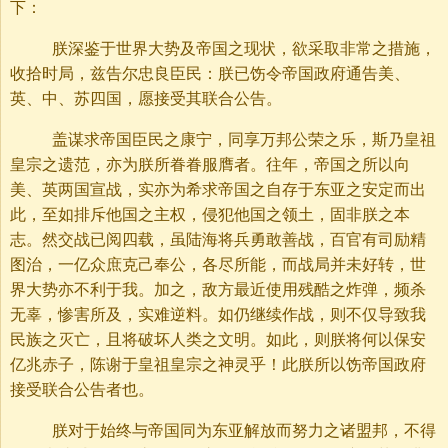
下：
朕深鉴于世界大势及帝国之现状，欲采取非常之措施，
收拾时局，兹告尔忠良臣民：朕已饬令帝国政府通告美、
英、中、苏四国，愿接受其联合公告。
盖谋求帝国臣民之康宁，同享万邦公荣之乐，斯乃皇祖
皇宗之遗范，亦为朕所眷眷服膺者。往年，帝国之所以向
美、英两国宣战，实亦为希求帝国之自存于东亚之安定而出
此，至如排斥他国之主权，侵犯他国之领土，固非朕之本
志。然交战已阅四载，虽陆海将兵勇敢善战，百官有司励精
图治，一亿众庶克己奉公，各尽所能，而战局并未好转，世
界大势亦不利于我。加之，敌方最近使用残酷之炸弹，频杀
无辜，惨害所及，实难逆料。如仍继续作战，则不仅导致我
民族之灭亡，且将破坏人类之文明。如此，则朕将何以保安
亿兆赤子，陈谢于皇祖皇宗之神灵乎！此朕所以饬帝国政府
接受联合公告者也。
朕对于始终与帝国同为东亚解放而努力之诸盟邦，不得