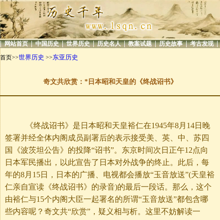
|
|
|
|
|
|
|
|
网站首页
中国历史
世界历史
历史名人
教案试题
历史故事
考古发现
世界历史
东亚历史
首页>>
>>
奇文共欣赏：*日本昭和天皇的《终战诏书》
《终战诏书》是日本昭和天皇裕仁在1945年8月14日晚
签署并经全体内阁成员副署后的表示接受美、英、中、苏四
国《波茨坦公告》的投降“诏书”。东京时间次日正午12点向
日本军民播出，以此宣告了日本对外战争的终止。此后，每
年的8月15日，日本的广播、电视都会播放“玉音放送”(天皇裕
仁亲自宣读《终战诏书》的录音)的最后一段话。那么，这个
由裕仁与15个内阁大臣一起署名的所谓“玉音放送”都包含哪
些内容呢？奇文共“欣赏”，疑义相与析。这里不妨解读一