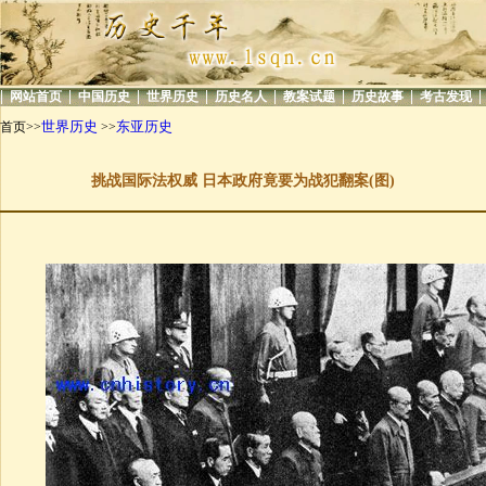
|
|
|
|
|
|
|
|
网站首页
中国历史
世界历史
历史名人
教案试题
历史故事
考古发现
世界历史
东亚历史
首页>>
>>
挑战国际法权威 日本政府竟要为战犯翻案(图)