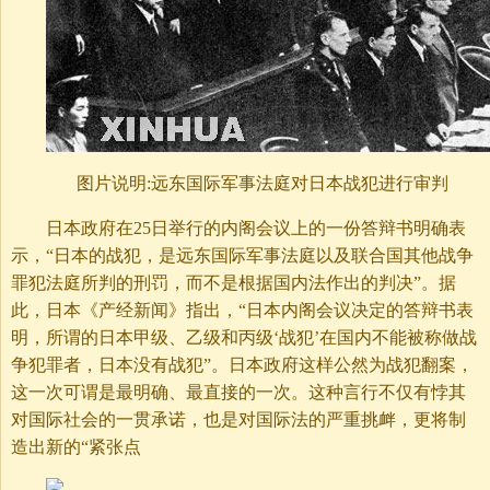
图片说明:远东国际军事法庭对日本战犯进行审判
日本政府在25日举行的内阁会议上的一份答辩书明确表
示，“日本的战犯，是远东国际军事法庭以及联合国其他战争
罪犯法庭所判的刑罚，而不是根据国内法作出的判决”。据
此，日本《产经新闻》指出，“日本内阁会议决定的答辩书表
明，所谓的日本甲级、乙级和丙级‘战犯’在国内不能被称做战
争犯罪者，日本没有战犯”。日本政府这样公然为战犯翻案，
这一次可谓是最明确、最直接的一次。这种言行不仅有悖其
对国际社会的一贯承诺，也是对国际法的严重挑衅，更将制
造出新的“紧张点