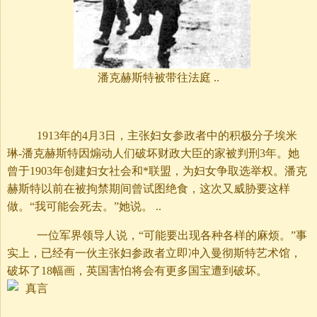
潘克赫斯特被带往法庭 ..
1913年的4月3日，主张妇女参政者中的积极分子埃米
琳-潘克赫斯特因煽动人们破坏财政大臣的家被判刑3年。她
曾于1903年创建妇女社会和*联盟，为妇女争取选举权。潘克
赫斯特以前在被拘禁期间曾试图绝食，这次又威胁要这样
做。“我可能会死去。”她说。 ..
一位军界领导人说，“可能要出现各种各样的麻烦。”事
实上，已经有一伙主张妇参政者立即冲入曼彻斯特艺术馆，
破坏了18幅画，英国害怕将会有更多国宝遭到破坏。