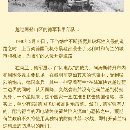
越过阿登山区的德军装甲部队 ..
1940年5月10日，正当纳粹不断拓宽其破坏性入侵的道
路之时，上百架德国飞机今晨猛然袭击了比利时和荷兰的城
市和机场，为陆军的入侵开辟道路。 ..
在荷兰，德军显示了“闪电战”的威力。阿姆斯特丹市内
和周围多数主要机场，在黎明前突如其来的惊骇中，受到猛
烈的炮击。德国伞兵，其中一些穿着荷兰*在陆军快速越过荷
兰边界的同时，从天而降。突然袭击并没有使荷兰感到特别
意外，一个星期来，这个国家一直在准备抗击德国侵略。事
实上，至少有6架德国飞机被高射炮击落。然而，德军强有力
的、配合得当的闪电战终使荷兰陷入流血与恐怖之中。预期
荷兰政府不久将使用其独特的防御武器--水战。即打开荷兰特
殊构造的防洪坝的闸门。 ..