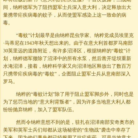
间，纳粹德军为了阻挡盟军士兵深入意大利，决定释放出大
量携带疟疾病毒的蚊子，从而使盟军感染上这一致命的病
毒。
“毒蚊”计划最早是由纳粹昆虫学家、纳粹党成员埃里克
·马蒂尼在1943年秋天想出来的。由于在意大利首都罗马南部
30英里远的道路附近，有许多沼泽区，根据纳粹的“毒蚊”计
划，纳粹德军撤除了沼泽中的所有水泵，然后凿开堤坝重新
水淹沼泽，接着，纳粹科学家又向沼泽地区释放出了数百万
只携带疟疾病毒的“毒蚊”，企图阻止盟军士兵从意南部深入
罗马。
纳粹的“毒蚊计划”除了用于阻止盟军脚步外，同时也是
为了惩罚当地的“意大利背叛者”，因为许多当地意大利人都
纷纷抛弃纳粹，加入了盟军队伍。
然而令纳粹意想不到的是，驻扎在沼泽南部安奇奥市的
美军和英军士兵们却都从这场秘密的“生物战”袭击中幸存了
下来，因为他们事先都已经服用了抗疟疾药。可是当地意大