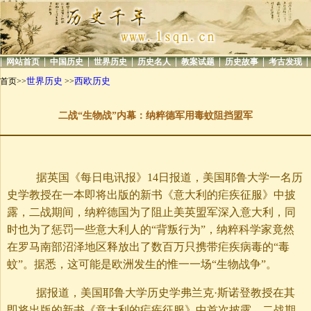
|
|
|
|
|
|
|
|
网站首页
中国历史
世界历史
历史名人
教案试题
历史故事
考古发现
世界历史
西欧历史
首页>>
>>
二战“生物战”内幕：纳粹德军用毒蚊阻挡盟军
据英国《每日电讯报》14日报道，美国耶鲁大学一名历
史学教授在一本即将出版的新书《意大利的疟疾征服》中披
露，二战期间，纳粹德国为了阻止美英盟军深入意大利，同
时也为了惩罚一些意大利人的“背叛行为”，纳粹科学家竟然
在罗马南部沼泽地区释放出了数百万只携带疟疾病毒的“毒
蚊”。据悉，这可能是欧洲发生的惟一一场“生物战争”。
据报道，美国耶鲁大学历史学弗兰克·斯诺登教授在其
即将出版的新书《意大利的疟疾征服》中首次披露，二战期