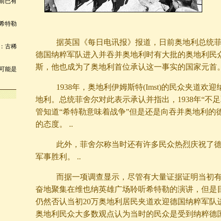
年前已有
希特勒
据英国《每日电讯报》报道，日前奥地利总统菲
：古稀
德国纳粹军队进入并吞并奥地利时有大批的奥地利民
斯，他也成为了奥地利首位承认这一事实的国家元首。 
可能是
1938年，奥地利伊姆斯特(Imst)的民众夹道欢
地利。总统菲舍尔对此表示承认并指出，1938年“不
管知道“希特勒意味着战争”但是还是向吞并奥地利的
的态度。 ..
此外，菲舍尔称当时还有许多民众热烈庆祝了德
军事胜利。 ..
而据一项调查显示，尽管有大量证据证明当初有
奋地聚集在维也纳英雄广场聆听希特勒的演讲，但是
仍然否认当初20万奥地利居民夹道欢迎德国纳粹军队
奥地利民众大多数观点认为当时的民众是受到纳粹德