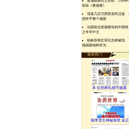
塞浦路斯出土石棺 2500
彩绘《奥德赛》
强逼几百万西部居民迁徙 
想炸平整个德国
法国前总统德斯坦的中国情
之年学中文
柏林苏联红军纪念碑被毁 
德国新纳粹所为
最新热门
本 拉登葬礼细节披露
揭李雪主神秘身世 金正