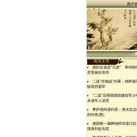
用户
|
相关文章
德妇女迷恋“元首” 希特勒
意受疯狂崇拜
二战“生物战”内幕：纳粹德
蚊阻挡盟军
“二战”后期德国组建陆军少
未成年人送死
摩萨德间谍科恩：潜伏在总
的特务(图)
德国唯一漏网纳粹间谍行踪
现身到处失踪