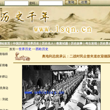
名：
密码：
|
|
|
|
|
|
|
网站首页
中国历史
世界历史
历史名人
教案试题
历史故事
考古发现
历史景
世界历史
西欧历史
首页>>
>>
情场得
奥地利总统承认：二战时民众曾夹道欢迎德
军用毒
年师让
统身边
：到处