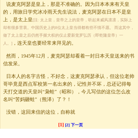
说麦克阿瑟是皇上，那是不准确的。因为日本本来有天皇
的，用旅日学究冰冷雨天先生说法，麦克阿瑟在日本不是皇
上，是太上皇
[注: 太上皇，皇帝之上的皇帝，听起来威风凛凛，实际上
却有很多苦衷。中国历史上的8位太上皇当得都有些不情不愿。 而这其中，
做了太上皇之后仍然手握大权的仅止爱新觉罗弘历（即乾隆皇帝）一
，连天皇也要经常来拜见的。
人。]
然而，1945年12月，麦克阿瑟却看着一封日本天皇送来的书
信发呆。
日本人的名字古怪，不好念，这麦克阿瑟承认，但这位老帅
哥毕竟是西点军校第一名出来的，记性并不坏，总还记得每
天打交道的天皇叫“枭蛙”（昭和），今儿写信的这位怎么改
名叫“苦妈砸蛙”（熊泽）了？！
没错，这回来信的这位，自称就
[1]
[2]
下一页