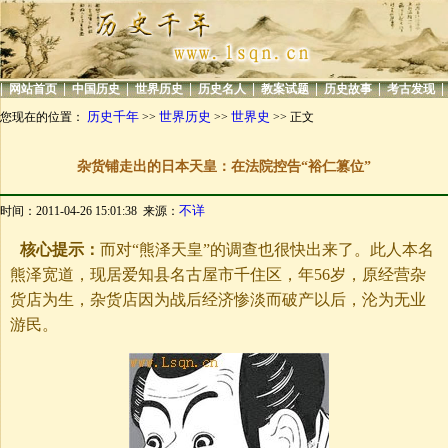
|
|
|
|
|
|
|
|
网站首页
中国历史
世界历史
历史名人
教案试题
历史故事
考古发现
历史千年
世界历史
世界史
您现在的位置：
>>
>>
>> 正文
杂货铺走出的日本天皇：在法院控告“裕仁篡位”
不详
时间：2011-04-26 15:01:38 来源：
核心提示：
而对“熊泽天皇”的调查也很快出来了。此人本名
熊泽宽道，现居爱知县名古屋市千住区，年56岁，原经营杂
货店为生，杂货店因为战后经济惨淡而破产以后，沦为无业
游民。