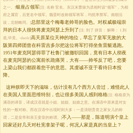
银座占领军
之一。]
[注: 名称 官名。东汉末曹操为丞相时设“领军”，为相
府之属官，后更名中领军。魏晋时改称领军将军，均统率禁军。南朝沿
总部里这个梅毒老帅哥的脸色。对权威极端崇
设，北朝略同。]
拜的日本人很快将麦克阿瑟上升到了
[注: 到了 拼音： 解释： 1.到
高天原某位天神的地位，早忘了皇军无敌的大
底;毕竟。-daole]
阪第四师团曾在科雷吉多尔把这位将军打得坐鱼雷艇逃跑。
1951年麦克阿瑟得罪了杜鲁门被撤职回国，竟有日本人彻夜
在麦克阿瑟的公寓前长跪痛哭，大有——帅爷反了吧，您要
上梁山我们都跟着您干的意思。其虔诚不亚于看待日本投
降。
这种朕即天下的滋味，估计没有几个西方人尝过，难怪此人
在美国人里面思维特别，也让很多美国人感到格格
[注: 格格原为
满语的译音，译成汉语就是小姐、姐姐、姑娘之意。在满语中原来是对女
性的一般对称。而在汉语中出现时则大多：一是清朝贵胄之家女儿的称
不入——那是，陈道明演个皇上
谓，二是皇帝和亲王妾室的称谓。]
回家还好几天对杜宪拿架子呢，何况人家是真的当皇上？