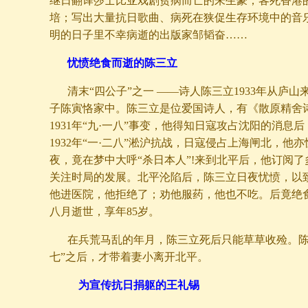
继日翻译莎士比亚戏剧贫病而亡的朱生豪；客死香港
培；写出大量抗日歌曲、病死在狭促生存环境中的音
明的日子里不幸病逝的出版家邹韬奋……
忧愤绝食而逝的陈三立
清末“四公子”之一 ——诗人陈三立1933年从庐山
子陈寅恪家中。陈三立是位爱国诗人，有《散原精舍
1931年“九·一八”事变，他得知日寇攻占沈阳的消息
1932年“一·二八”淞沪抗战，日寇侵占上海闸北，他
夜，竟在梦中大呼“杀日本人”!来到北平后，他订阅
关注时局的发展。北平沦陷后，陈三立日夜忧愤，以
他进医院，他拒绝了；劝他服药，他也不吃。后竟绝食5
八月逝世，享年85岁。
在兵荒马乱的年月，陈三立死后只能草草收殓。陈
七”之后，才带着妻小离开北平。
为宣传抗日捐躯的王礼锡