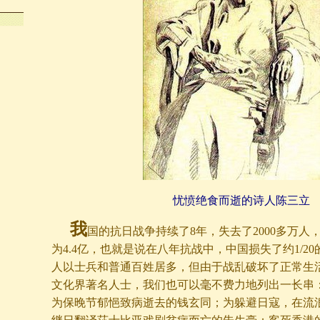
忧愤绝食而逝的诗人陈三立
我
国的抗日战争持续了8年，失去了2000多万人
为4.4亿，也就是说在八年抗战中，中国损失了约1/2
人以士兵和普通百姓居多，但由于战乱破坏了正常生
文化界著名人士，我们也可以毫不费力地列出一长串
为保晚节郁悒
致病逝去的钱玄同；为躲避日寇，在流