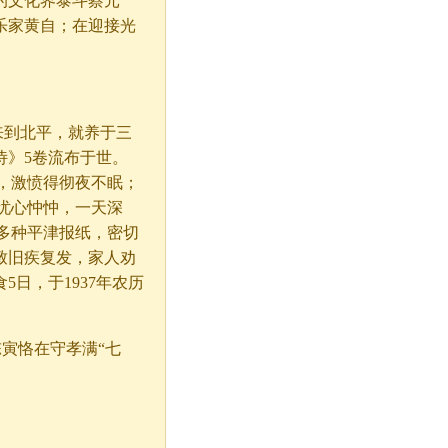
的文化界泰斗蔡元
乐家黄自；在迎接光
来到北平，就养于三
诗》5卷流布于世。
后，激愤得彻夜不眠；
亦忧心忡忡，一天深
了多种平津报纸，密切
致旧疾复发，家人劝
日，于1937年农历
寅恪在守孝满“七