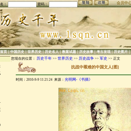
会员中
名：
密码：
|
|
|
|
|
|
|
|
首页
中国历史
世界历史
历史名人
教案试题
历史故事
考古发现
历史图片
历史千年
世界历史
历史战争
军史
您现在的位置：
>>
>>
>>
>> 正文
圣
抗战中罹难的中国文人[图]
战
光明网-《书摘》
时间：2010-9-9 11:21:24 来源：
：
—
献
揭