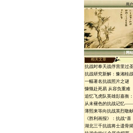
用户
|
网站
相关文章
抗战时奉天战俘营里过
抗战研究新解：豫湘桂
一幅著名抗战照片之谜
慷慨赴死易 从容负重难
追忆飞虎队英雄彭嘉衡
从未褪色的抗战记忆—
薄熙来等向抗战英烈敬
《胜利画报》：抗战“喜
湖北三千抗战将士遗骨