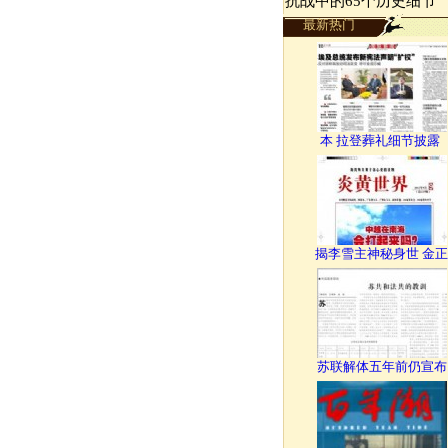
抗战中的65个历史细节
最新热门
本 拉登葬礼细节披露
揭李雪主神秘身世 金正
苏联解体五年前仍宣布