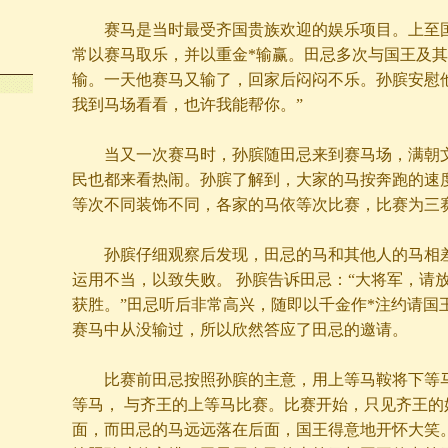
赛马是当时最受齐国贵族欢迎的娱乐项目。上至国
常以赛马取乐，并以重金*输赢。田忌多次与国王及其
输。一天他赛马又输了，回家后闷闷不乐。孙膑安慰
我到马场看看，也许我能帮你。”
当又一次赛马时，孙膑随田忌来到赛马场，满朝文
民也都来看热闹。孙膑了解到，大家的马按奔跑的速
等次不同装饰不同，各家的马依等次比赛，比赛为三
孙膑仔细观察后发现，田忌的马和其他人的马相差
运用不当，以致失败。 孙膑告诉田忌：“大将军，请
获胜。”田忌听后非常高兴，随即以千金作*注约请国
赛马中从没输过，所以欣然答应了田忌的邀请。
比赛前田忌按照孙膑的主意，用上等马鞍将下等马
等马， 与齐王的上等马比赛。比赛开始，只见齐王的
面，而田忌的马远远落在后面，国王得意地开怀大笑。