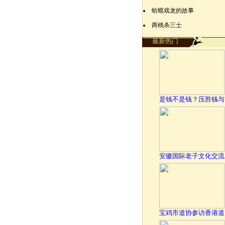
蛤蟆戏龙的故事
两桃杀三士
最新热门
是钱不是钱？压胜钱与
安徽国际老子文化交流
宝鸡市道协参访香港道