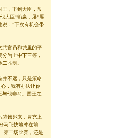
王，下到大臣，常
他大臣*输赢，屡*屡
他说：“下次有机会带
武官员和城里的平
度分为上中下三等，
赛二胜制。
并不远，只是策略
放心，我有办法让你
王与他赛马。国王在
装饰起来，冒充上
好马飞快地冲在前
 第二场比赛，还是