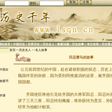
名：
密码：
|
|
|
|
|
|
|
网站首页
中国历史
世界历史
历史名人
教案试题
历史故事
考古发现
历史景
首页>>
历史名人
>>
名人故事
田忌赛马的故事
公元前四世纪的中国，处在诸侯割据的状态，历史上
谈中国女
魏国作官的孙膑，因为受到同僚庞涓的迫害，被齐国
一枚硬币
国国都。
齐国使臣将他引见给齐国的大将军田忌，田忌向孙
文学课
讲了三天三夜，田忌特别佩服，将孙膑待为贵宾，孙
经常为他献计献策。