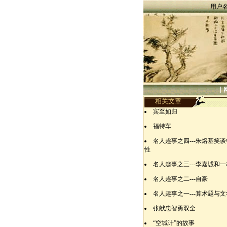
用户
|
相关文章
宾至如归
福特车
名人趣事之四---朱熔基笑
性
名人趣事之三---李嘉诚和
名人趣事之二---自豪
名人趣事之一---算术题与
张献忠智勇双全
“空城计”的故事