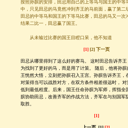
按照孙膑的安排，田忌用自己的上等马与国王的中等
中，只见田忌的马竟然冲到齐王的马前面，赢了第二场
田忌的中等马和国王的下等马比赛，田忌的马又一次冲
结果二比一，田忌赢了国王。
从未输过比赛的国王目瞪口呆，他不知道
[1]
[2] 下一页
田忌从哪里得到了这么好的赛马。 这时田忌告诉齐王
为找到了更好的马，而是用了计策。 随后，他将孙膑
王恍然大悟，立刻把孙膑召入王宫。孙膑告诉齐王，
对策得当可以战胜对方，在双方条件相差很远时， 对
低到最低程度。后来，国王任命孙膑为军师，挥指全
膑协助田忌，改善齐军的作战方法，齐军在与别国军
取胜。
[1]
上一页 [1]
[2]