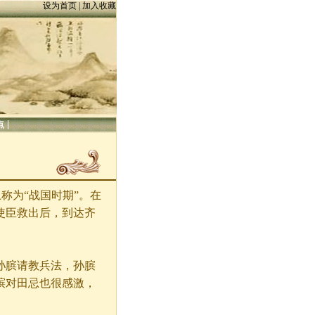
设为首页
|
加入收藏
|
点
称为“战国时期”。在
使臣救出后，到达齐
膑请教兵法，孙膑
膑对田忌也很感激，