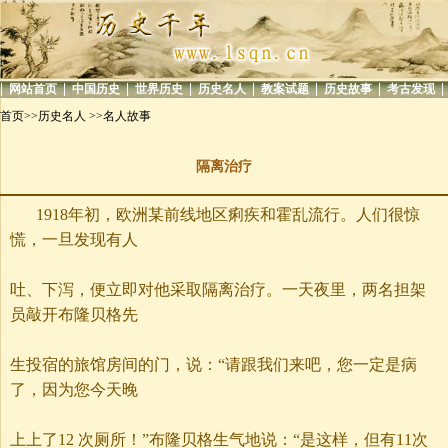
|
|
|
|
|
|
|
|
网站首页
中国历史
世界历史
历史名人
教案试题
历史故事
考古发现
首页>>
历史名人
>>
名人故事
隔离治疗
1918年初，欧洲某前线地区痢疾和霍乱流行。人们很惊
慌，一旦发现有人
吐、下泻，便立即对他采取隔离治疗。一天夜里，两名担架
员敲开布隆贝格先
生投宿的旅馆房间的门，说：“请跟我们来吧，您一定是病
了，因为您今天晚
上上了12 次厕所！”布隆贝格生气地说：“是这样，但有11次