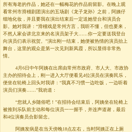
所有海老的作品，她还在一幅梅花的作品前留影。在晚上观
看常州市滑稽剧团演出的五场剧《龙子龙孙》之前，阿姨仔
细地化妆，并且要我在演出结束后一定送她登台和演员合
影。她对我讲：“滑稽戏是常州方言，我听不懂，但也要来，
不然人家会讲北京来的名演员架子大……你一定要送我登台
向演员们表示祝贺。”演出刚一结束，她便被热情的演员抬上
舞台，这里的观众是第一次见到新凤霞，所以显得非常热
情。
4月6日中午阿姨在出席由常州市政府、市人大、市政协
主办的招待会上，刚一进入大厅便看见4位演员在演奏民乐，
便坐在轮椅上回头对我讲：“我真不习惯一边吃饭，一边听着
演员们演奏……”我劝道：
“您就人乡随俗吧！”在招待会结束后，阿姨坐在轮椅上
被推到乐队前主动和每位演员一一握手，并连声道谢，最后
和4位演奏员合影留念。
阿姨发病是在当天傍晚18点左右，当时阿姨正在上厕