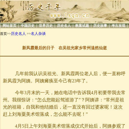
|
|
|
|
|
|
|
|
网站首页
中国历史
世界历史
历史名人
教案试题
历史故事
考古发现
历史名人
名人杂谈
首页>>
>>
新凤霞最后的日子 在吴祖光家乡常州溘然仙逝
几年前我认识吴祖光、新凤霞两位老人后，便一直称呼
新凤霞为阿姨。阿姨瘫痪至今己有23年了。
今年3月末的一天，她在电话中告诉我4月初要带我去常
州。我很惊讶：“怎么您能起驾巡游了”？阿姨讲：“常州是祖
光的祖籍，自我和他结婚后，还一直没有回过婆家呢！这次
赶上刘海粟美术馆落成，怎么能不去呢！”
4月5日上午刘海粟美术馆落成仪式开始后，阿姨参观了