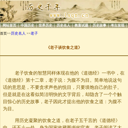
|
|
|
|
|
|
|
|
网站首页
中国历史
世界历史
历史名人
教案试题
历史故事
考古发现
历史名人
老子
首页>>
>>
《老子谈饮食之道》
老子饮食的智慧同样体现在他的《道德经》一书中，在
《道德经》第十二章，老子说：为腹不为目。简单地说这句
话的意思是，不要贪求声色的悦目，只要填饱自己的肚子。
但是就是在这看似简洁明快的文字背后，却隐含了一个个触
目惊心的历史故事，老子因此才提出他的饮食之道：为腹不
为目。
用历史凝聚的饮食之道，在老子五千言的《道德经》
中，还不止一处，身为国家收藏图书的官吏，老子阅读了大