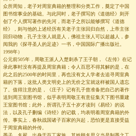
众所周知，老子对周室典籍的整理和分类工作，奠定了中国
图书馆事业的基础。与此同时，老子撰写的《道德经》则开
创了个人撰写著作的先河，而老子之所以能够撰写《道德
经》，则与他的上述经历有关老子主张回归自然，上帝主张
回归动物，孔子主张人就是人，佛祖主张人可以超越人，参
阅我的《探寻圣人的足迹》一书，中国国际广播出版社。
1998年）
公元前505年，周敬王派人入楚刺杀了王子朝，《左传》在记
录此事时没有再提及周室典籍；令人百思不得其解的是，在
此之后的2500年的时间里，再也没有文人学者去追寻周室典
籍的下落，这批人类文明史上的无价之宝就这样被国人遗忘
了。值得注意的是，《庄子》记有孔子曾准备把自己的著作
送到周王室图书馆，似乎表明周敬王有意征集天下图书重建
王室图书馆；此外，所谓孔子五十岁才读到《易经》的说
法，以及孔子删编《诗经》的记载，均表明着周室典籍的外
传。事实上，春秋战国诸子百家的兴起，恐怕更是直接受益
于周室典籍的外传。
墨子，名翟，出身于百工家族，其姓顾名思义当是制墨之工