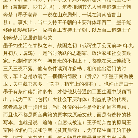
匠（兼制简、抄书之职），笔者推测其先人当年追随王子朝
奔楚（墨子老家，一说在山东腾州，一说在河南省鲁山
县）。事实上，当年支持王子朝的主要群体即百工，墨子能
够组织秘密结社，应与百工支持王子朝，以及百工追随王子
朝奔楚后隐居割据有关。
墨子约生活在春秋之末、战国之初（或谓生于公元前480年九
月初八，属鸡），是当时活跃的思想家、政治家和社会实践
家。他制作的木鸟，与鲁班的不相上下，都能在天上连续飞
三天三夜不落。他有条件读到许多书，相传他出远门的时
候，车上总是放满了一捆捆的简牍（《贵义》“子墨子南游使
卫，关中载书甚多。”关中，指车上的横栏）。也许正是由于
墨子有条件读到许多书，才使他从普通的工匠生涯中脱颖而
出，成为工匠（包括广大社会下层群体）利益的政治代表。
笔者愿意进一步指出，当时外传的并不是全部的周室典籍，
而且也不都是周室典籍的原本或原始文献，而是有选择的抄
写本。也就是说，追随（自愿或被迫）王子朝奔楚的原周王
室图书馆的官员和学者（及其后裔），为了谋生而开始了抄
书、编书、卖书的生涯，这可能是中国最早的图书出版业