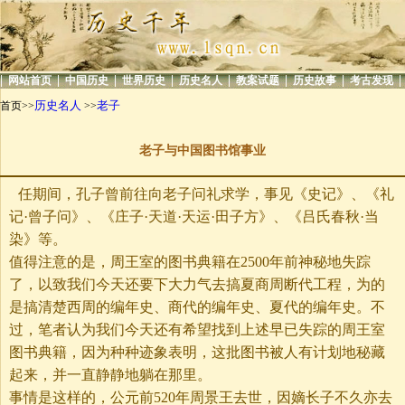
|
|
|
|
|
|
|
|
网站首页
中国历史
世界历史
历史名人
教案试题
历史故事
考古发现
历史名人
老子
首页>>
>>
老子与中国图书馆事业
任期间，孔子曾前往向老子问礼求学，事见《史记》、《礼
记·曾子问》、《庄子·天道·天运·田子方》、《吕氏春秋·当
染》等。
值得注意的是，周王室的图书典籍在2500年前神秘地失踪
了，以致我们今天还要下大力气去搞夏商周断代工程，为的
是搞清楚西周的编年史、商代的编年史、夏代的编年史。不
过，笔者认为我们今天还有希望找到上述早已失踪的周王室
图书典籍，因为种种迹象表明，这批图书被人有计划地秘藏
起来，并一直静静地躺在那里。
事情是这样的，公元前520年周景王去世，因嫡长子不久亦去