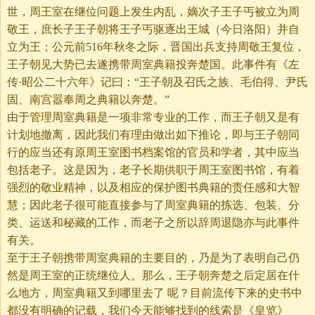
世，周王室在继位问题上发生内乱，嫡次子王子丐被立为周
敬王，庶长子王子朝将王子丐驱逐出王城（今日洛阳）并自
立为王；公元前516年秋冬之际，晋国出兵支持周敬王复位，
王子朝见大势已去遂携带周室典籍投奔楚国。此事件有《左
传·昭公二十六年》记曰：“王子朝及召氏之族、毛伯得、尹氏
固、南宫嚣奉周之典籍以奔楚。”
由于管理周室典籍是一项非常专业的工作，而王子朝又是有
计划地撤离，因此我们有理由做出如下推论，即与王子朝同
行的应当还有原周王室图书档案馆的官员和学者，其中应当
包括老子。这是因为，老子长期供职于周王室图书馆，有着
强烈的敬业精神，以及相应的保护图书典籍的责任感和大智
慧；因此老子很可能直接参与了周室典籍的拣选、包装、分
类、运送和秘藏的工作，而老子之所以辞周退隐亦与此事件
有关。
至于王子朝携带周室典籍的主要目的，乃是为了表明自己仍
然是周王室的正统继位人。那么，王子朝奔楚之后定居在什
么地方，周室典籍又到哪里去了 呢？目前流传下来的史书中
都没有明确的记载，我们今天能够找到的线索是《皇览》