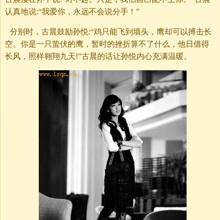
认真地说:“我爱你，永远不会说分手！”
分别时，古晨鼓励孙悦:“鸡只能飞到墙头，鹰却可以搏击长
空。你是一只蛰伏的鹰，暂时的挫折算不了什么，他日借得
长风，照样翱翔九天!”古晨的话让孙悦内心充满温暖。