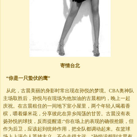
寄情台北
“你是一只蛰伏的鹰”
从此，古晨美丽的身影时常出现在孙悦的梦境。CBA奥神队
主场取胜后，孙悦与在现场为他加油的古晨相约，晚上一起
庆祝。在古晨租住的一间地下室小屋里，两个年轻人喝着香
槟，嚼着爆米花，分享彼此在异乡闯荡的甘苦。古晨没有表
扬孙悦的球技，反而提醒道:“你在场上的表现的确很抢眼，但
作为后卫，应该起到统帅作用，把全队都调动起来。在篮球
场上上演个人英雄主义，不会走得太远。”孙悦没想到古晨有