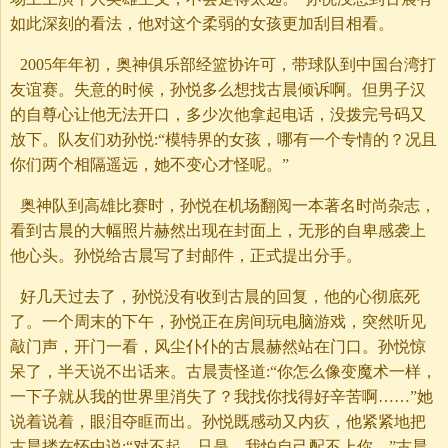
如此深刻的看法，他对这个柔弱的女孩更加刮目相看。
2005年年初，奥神俱乐部经篮协许可，带球队到中国台湾打
友谊赛。失意的时候，孙悦多么想找古晨倾诉啊。但男子汉
的自尊心让他无法开口，多少次他拿起电话，没拨完号码又
放下。队友们劝孙悦:“模特界的女孩，哪有一个专情的？况且
你们两个相隔遥远，她不变心才怪呢。”
奥神队到高雄比赛时，孙悦在机场翻阅一本著名时尚杂志，
看到古晨的大幅照片赫然出现在封面上，无形的自卑感袭上
他心头。孙悦给古晨写了封邮件，正式提出分手。
好几天过去了，孙悦没有收到古晨的回复，他的心彻底死
了。一个周末的下午，孙悦正在房间玩电脑游戏，突然听见
敲门声，开门一看，风尘仆仆的古晨赫然站在门口。孙悦惊
呆了，半天说不出话来。古晨责怪道:“你怎么像变魔术一样，
一下子就从我的世界里消失了？我找你找得好辛苦啊……”她
说着说着，眼泪夺眶而出。孙悦既感动又内疚，他紧紧地把
古晨搂在怀中说:“对不起。只是，我怕自己配不上你。”古晨