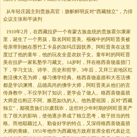
从年轻庄园主到贵族高官：旗帜鲜明反对“西藏独立”，力排
众议主张和平谈判
1910年2月，在西藏拉萨一个有蒙古族血统的贵族霍尔康家
里，诞生了一个男孩，取名阿旺晋美。襁褓中的阿旺晋美被
母亲带到她在墨竹工卡县的加玛庄园抚养。阿旺晋美在这里
度过了他的童年，他的玩友全是农奴子女。童年时的阿旺晋
美在拉萨一家私塾学习藏文。14岁时，拜在格西喜饶嘉措门
下，学习文法、诗学、历史和哲学。3年后，又拜三岩地区红
教活佛大苍为师，修习佛学经典。格西喜饶嘉措和大苍活佛
都是学识渊博、品德高尚的佛学大师，阿旺晋美从他们的言
传身教中，不仅学到了知识，更学会了做人。格西喜饶嘉措
大师是位刚正不阿、嫉恶如仇的人。他热爱祖国，反对“西藏
独立”，鄙视贵族们尔虞我诈，这些对少年时期的阿旺晋美产
生了很大的影响，使他逐步养成了独立思考，敢于担当的性
格。而他聪颖过人、勤奋好学的特点，又深得格西喜饶嘉措
大师的青睐。1951年他作为西藏地方政府首席全权代表赴北