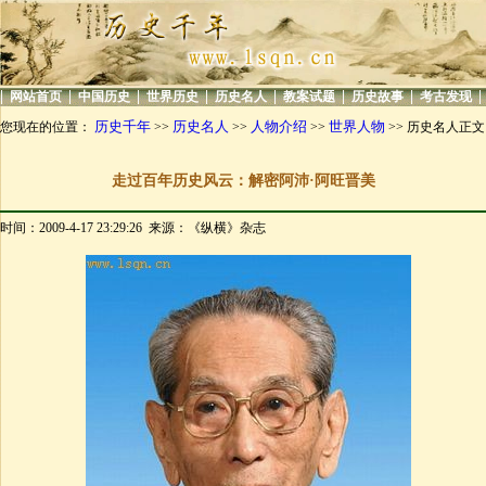
|
|
|
|
|
|
|
|
网站首页
中国历史
世界历史
历史名人
教案试题
历史故事
考古发现
历史千年
历史名人
人物介绍
世界人物
您现在的位置：
>>
>>
>>
>> 历史名人正文
走过百年历史风云：解密阿沛·阿旺晋美
时间：2009-4-17 23:29:26 来源：《纵横》杂志