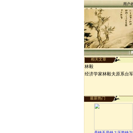
用户
|
相关文章
林毅
经济学家林毅夫原系台
最新热门
是钱不是钱？压胜钱与