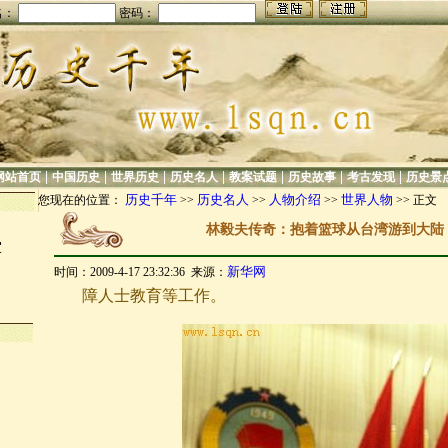
名：
密码：
|
|
|
|
|
|
|
网站首页
中国历史
世界历史
历史名人
教案试题
历史故事
考古发现
历史景
历史千年
历史名人
人物介绍
世界人物
您现在的位置：
>>
>>
>>
>> 正文
林毅夫传奇：抱着篮球从台湾游到大陆
军
新华网
时间：2009-4-17 23:32:36 来源：
障人士教育等工作。