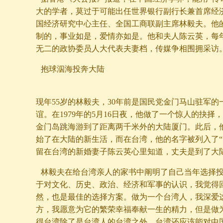
大的学者，莫过于可能出任世界银行副行长兼首席经
国经济研究中心主任、全国工商联副主席林毅夫。他
制的，事业如是，爱情亦如是。他和夫人陈云英，每
无二的政协委员人大代表夫妻档，传媒争相围拥采访
抱球泅海投奔大陆
现年55岁的林毅夫，30年前是国民党金门马山驻军的
谊。在1979年的5月16日夜，他做了一个惊人的抉择
金门岛跳海游到了距离两千米外的大陆厦门。此后，
始了在大陆的新生活，而在台湾，他的名字被列入了“
留在台湾的新婚妻子陈云英心里知道，丈夫是到了大
林毅夫在给台湾亲人的家书中阐明了自己当年选择投
于对文化、历史、政治、经济和军事的认识，我觉得
然，也是最佳的选择方案。做为一个台湾人，我深爱
方，我愿意为它的繁荣幸福奉献一生的精力，但是做
得台湾除了是台湾人的台湾之外，台湾还应该能对中