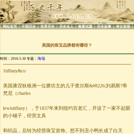
|
|
|
|
|
|
|
|
网站首页
中国历史
世界历史
历史名人
教案试题
历史故事
考古发现
美国的珠宝品牌都有哪些？
海瑞
时间：2010-5-30 专题：
1tiffany&co
美国康涅狄格洲一位磨坊主的儿子查尔斯&#8226;刘易斯?蒂
梵尼（charles
lewistiffany），于1837年来到纽约百老汇，开设了一家不起眼
的小铺子，经营文具
和织品，后转为经营珠宝首饰。想不到丑小鸭长成了白天