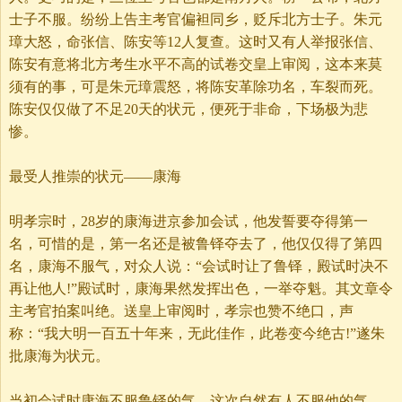
士子不服。纷纷上告主考官偏袒同乡，贬斥北方士子。朱元
璋大怒，命张信、陈安等12人复查。这时又有人举报张信、
陈安有意将北方考生水平不高的试卷交皇上审阅，这本来莫
须有的事，可是朱元璋震怒，将陈安革除功名，车裂而死。
陈安仅仅做了不足20天的状元，便死于非命，下场极为悲
惨。
最受人推崇的状元——康海
明孝宗时，28岁的康海进京参加会试，他发誓要夺得第一
名，可惜的是，第一名还是被鲁铎夺去了，他仅仅得了第四
名，康海不服气，对众人说：“会试时让了鲁铎，殿试时决不
再让他人!”殿试时，康海果然发挥出色，一举夺魁。其文章令
主考官拍案叫绝。送皇上审阅时，孝宗也赞不绝口，声
称：“我大明一百五十年来，无此佳作，此卷变今绝古!”遂朱
批康海为状元。
当初会试时康海不服鲁铎的气，这次自然有人不服他的气，