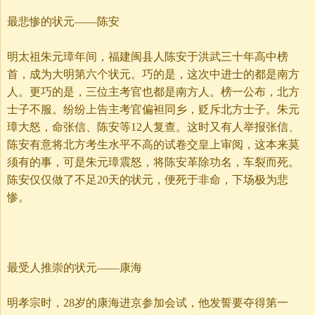
最悲惨的状元——陈安
明太祖朱元璋年间，福建闽县人陈安于洪武三十年高中榜
首，成为大明第六个状元。巧的是，这次中进士的都是南方
人。更巧的是，三位主考官也都是南方人。榜一公布，北方
士子不服。纷纷上告主考官偏袒同乡，贬斥北方士子。朱元
璋大怒，命张信、陈安等12人复查。这时又有人举报张信、
陈安有意将北方考生水平不高的试卷交皇上审阅，这本来莫
须有的事，可是朱元璋震怒，将陈安革除功名，车裂而死。
陈安仅仅做了不足20天的状元，便死于非命，下场极为悲
惨。
最受人推崇的状元——康海
明孝宗时，28岁的康海进京参加会试，他发誓要夺得第一