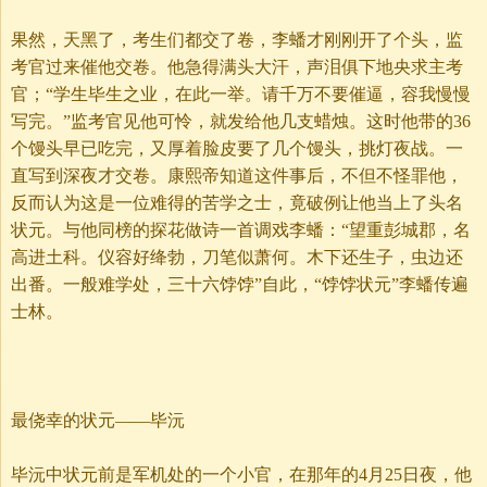
果然，天黑了，考生们都交了卷，李蟠才刚刚开了个头，监
考官过来催他交卷。他急得满头大汗，声泪俱下地央求主考
官；“学生毕生之业，在此一举。请千万不要催逼，容我慢慢
写完。”监考官见他可怜，就发给他几支蜡烛。这时他带的36
个馒头早已吃完，又厚着脸皮要了几个馒头，挑灯夜战。一
直写到深夜才交卷。康熙帝知道这件事后，不但不怪罪他，
反而认为这是一位难得的苦学之士，竟破例让他当上了头名
状元。与他同榜的探花做诗一首调戏李蟠：“望重彭城郡，名
高进土科。仪容好绛勃，刀笔似萧何。木下还生子，虫边还
出番。一般难学处，三十六饽饽”自此，“饽饽状元”李蟠传遍
士林。
最侥幸的状元——毕沅
毕沅中状元前是军机处的一个小官，在那年的4月25日夜，他