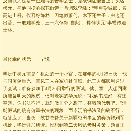
反而认为这是一位难得的苦学之士，竟破例让他当上了头名
状元。与他同榜的探花做诗一首调戏李蟠：“望重彭城郡，名
高进土科。仪容好绛勃，刀笔似萧何。木下还生子，虫边还
出番。一般难学处，三十六饽饽”自此，“饽饽状元”李蟠传遍
士林。
最侥幸的状元——毕沅
毕沅中状元前是军机处的一个小官，在那年的4月25日夜，他
与同僚储重光、童凤三人在军机处值班。此三人都顺利通过
了会试，准备参加于4月26日举行的殿试。储、童二人想回寓
所准备明天的殿试，便对老实的毕沅说：“我俩书法好，有望
夺魁。你书法不行，就别做非分之想了，替我俩代劳吧。”清
朝殿试的确有偏重书法的现象，而毕沅的书法又的确不行，
就答应了。当夜，陕甘总督关于新疆屯田事宜的奏折转到军
机处，毕沅详加研读。没想到第二天殿试考时务策，题目正