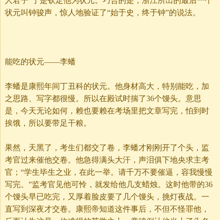
人君子”于是钦定他为状元。巧合的是，浙江所出的最后一个
状元叫钟骏声，惊人地验证了“始于史，终于钟”的说法。
能吃的状元——李蟠
李蟠是康熙年间丁丑科的状元。他身材高大，特别能吃，加
之思路、写字都很慢。所以在殿试时揣了36个馒头。意思
是，今天无论如何，赖也要赖在考场里把文章写完，怕到时
挨饿，所以要带足干粮。
果然，天黑了，考生们都交了卷，李蟠才刚刚开了个头，监
考官过来催他交卷。他急得满头大汗，声泪俱下地央求主考
官；“学生毕生之业，在此一举。请千万不要催逼，容我慢慢
写完。”监考官见他可怜，就发给他几支蜡烛。这时他带的36
个馒头早已吃完，又厚着脸皮要了几个馒头，挑灯夜战。一
直写到深夜才交卷。康熙帝知道这件事后，不但不怪罪他，