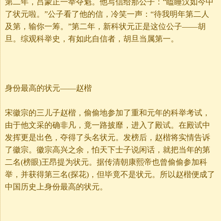
第二年，吕蒙正一举夺魁。他写信给那公子：“瞌睡汉如今中
了状元啦。”公子看了他的信，冷笑一声：“待我明年第二人
及第，输你一筹。”第二年，新科状元正是这位公子——胡
旦。综观科举史，有如此自信者，胡旦当属第一。
身份最高的状元——赵楷
宋徽宗的三儿子赵楷，偷偷地参加了重和元年的科举考试，
由于他文采的确非凡，竟一路披靡，进入了殿试。在殿试中
发挥更是出色，夺得了头名状元。发榜后，赵楷将实情告诉
了徽宗。徽宗高兴之余，怕天下士子说闲话，就把当年的第
二名(榜眼)王昂提为状元。据传清朝康熙帝也曾偷偷参加科
举，并获得第三名(探花)，但毕竟不是状元。所以赵楷便成了
中国历史上身份最高的状元。