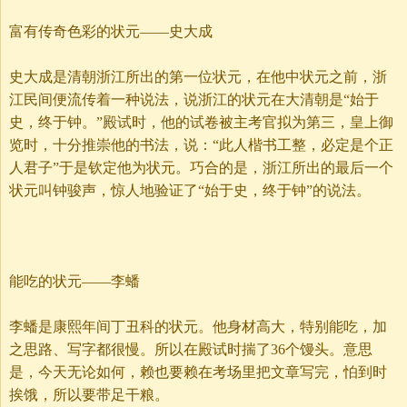
富有传奇色彩的状元——史大成
史大成是清朝浙江所出的第一位状元，在他中状元之前，浙
江民间便流传着一种说法，说浙江的状元在大清朝是“始于
史，终于钟。”殿试时，他的试卷被主考官拟为第三，皇上御
览时，十分推崇他的书法，说：“此人楷书工整，必定是个正
人君子”于是钦定他为状元。巧合的是，浙江所出的最后一个
状元叫钟骏声，惊人地验证了“始于史，终于钟”的说法。
能吃的状元——李蟠
李蟠是康熙年间丁丑科的状元。他身材高大，特别能吃，加
之思路、写字都很慢。所以在殿试时揣了36个馒头。意思
是，今天无论如何，赖也要赖在考场里把文章写完，怕到时
挨饿，所以要带足干粮。