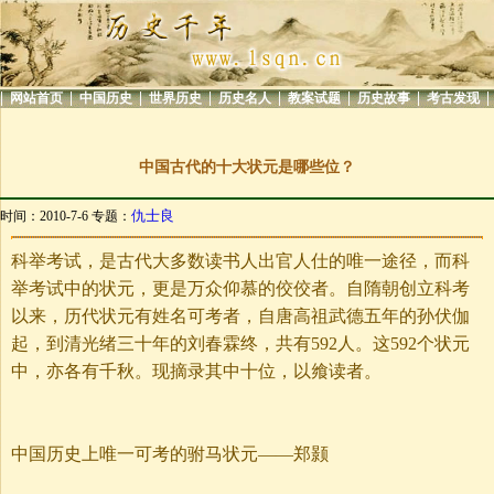
|
|
|
|
|
|
|
|
网站首页
中国历史
世界历史
历史名人
教案试题
历史故事
考古发现
中国古代的十大状元是哪些位？
仇士良
时间：2010-7-6 专题：
科举考试，是古代大多数读书人出官人仕的唯一途径，而科
举考试中的状元，更是万众仰慕的佼佼者。自隋朝创立科考
以来，历代状元有姓名可考者，自唐高祖武德五年的孙伏伽
起，到清光绪三十年的刘春霖终，共有592人。这592个状元
中，亦各有千秋。现摘录其中十位，以飨读者。
中国历史上唯一可考的驸马状元——郑颢