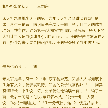
相扑扑出的状元——王嗣宗
宋太祖赵匡胤坐天下的第十六年，太祖亲临讲武殿举行殿
试。考生王嗣宗、陈识最先完卷，一同上呈，且二人的试卷
均为上乘之作。谁为第一?太祖实在犯难。最后马上得天下的
太祖让二人角力(即相扑)，胜者为状元。王嗣宗便与陈识在大
殿上扑斗起来，结果陈识倒地，王嗣宗夺得了当年的状元。
最自信的状元——胡旦
宋太宗元年，有一书生到山东某县游览。知县大人得知该书
生颇有文采，便设宴款待。知县的公子很蔑视那书生，问其
有何特长，书生说工诗。公子便让他诵读一首，书生诵了一
首，最后一句是：“挑尽寒灯梦不成。”公子一听，大笑
说：“此乃一瞌睡汉。”书生十分气愤。这书生便是吕蒙正，