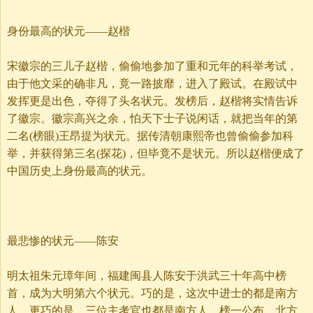
身份最高的状元——赵楷
宋徽宗的三儿子赵楷，偷偷地参加了重和元年的科举考试，
由于他文采的确非凡，竟一路披靡，进入了殿试。在殿试中
发挥更是出色，夺得了头名状元。发榜后，赵楷将实情告诉
了徽宗。徽宗高兴之余，怕天下士子说闲话，就把当年的第
二名(榜眼)王昂提为状元。据传清朝康熙帝也曾偷偷参加科
举，并获得第三名(探花)，但毕竟不是状元。所以赵楷便成了
中国历史上身份最高的状元。
最悲惨的状元——陈安
明太祖朱元璋年间，福建闽县人陈安于洪武三十年高中榜
首，成为大明第六个状元。巧的是，这次中进士的都是南方
人。更巧的是，三位主考官也都是南方人。榜一公布，北方