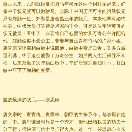
自古以来，民间就经常把驸马与状元这两个词联系起来，好
像中了状元就可以做驸马。实际上中国历代可考的驸马状元
只有郑颢一位。郑颢是唐会昌三年的状元。本来他早有婚约
在身，中状元后打算迎娶卢家的千金。可是这位年轻英俊的
状元被皇上看中了，非要将自己心爱的女儿万寿公主许配给
他，郑颢偏偏不爱公主，非娶与自己青梅竹马的卢家小姐。
唐宣宗便让宰相白敏中说服他，白敏中费尽口舌，又多方威
逼利诱，终于迫使他娶了万寿公主，婚后两人生活得并不幸
福，后来郑颢多次弹劾白敏中，幸好唐宣宗自知理亏，替白
敏中压下了弹劾的奏章。
脸皮最厚的状元——裴思谦
唐文宗时，宦官仇士良掌权，朝臣的生杀予夺，都掌握在他
的手中。裴思谦当时只是一个秀才，但他巴结权贵的功夫十
分了得，很快便与仇士良打得火热。这一年，裴思谦心血来