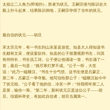
太祖让二人角力(即相扑)，胜者为状元。王嗣宗便与陈识在大
殿上扑斗起来，结果陈识倒地，王嗣宗夺得了当年的状元。
最自信的状元——胡旦
宋太宗元年，有一书生到山东某县游览。知县大人得知该书
生颇有文采，便设宴款待。知县的公子很蔑视那书生，问其
有何特长，书生说工诗。公子便让他诵读一首，书生诵了一
首，最后一句是：“挑尽寒灯梦不成。”公子一听，大笑
说：“此乃一瞌睡汉。”书生十分气愤。这书生便是吕蒙正，
第二年，吕蒙正一举夺魁。他写信给那公子：“瞌睡汉如今中
了状元啦。”公子看了他的信，冷笑一声：“待我明年第二人
及第，输你一筹。”第二年，新科状元正是这位公子——胡
旦。综观科举史，有如此自信者，胡旦当属第一。