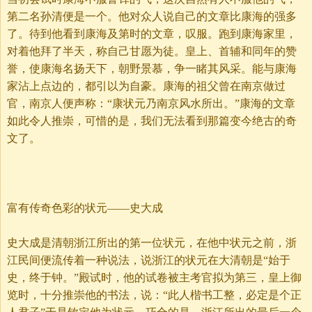
第二名孙清便是一个。他对众人说自己的文章比康海的强多
了。待到他看到康海及第时的文章，叹服。跑到康海家里，
对着他拜了半天，称自己甘愿为徒。皇上、首辅和同年的赞
誉，使康海名扬天下，朝野景慕，争一睹其风采。能与康海
家沾上点边的，都引以为自豪。康海的祖父曾在南京做过
官，南京人便声称：“康状元乃南京风水所出。”康海的文章
如此令人推崇，可惜的是，我们无法看到那篇变今绝古的奇
文了。
富有传奇色彩的状元——史大成
史大成是清朝浙江所出的第一位状元，在他中状元之前，浙
江民间便流传着一种说法，说浙江的状元在大清朝是“始于
史，终于钟。”殿试时，他的试卷被主考官拟为第三，皇上御
览时，十分推崇他的书法，说：“此人楷书工整，必定是个正