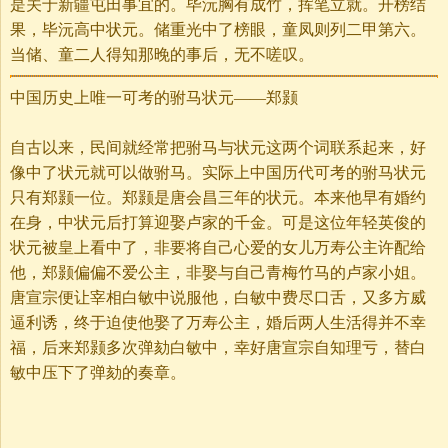
是关于新疆屯田事宜的。毕沅胸有成竹，挥笔立就。开榜结
果，毕沅高中状元。储重光中了榜眼，童凤则列二甲第六。
当储、童二人得知那晚的事后，无不嗟叹。
中国历史上唯一可考的驸马状元——郑颢
自古以来，民间就经常把驸马与状元这两个词联系起来，好
像中了状元就可以做驸马。实际上中国历代可考的驸马状元
只有郑颢一位。郑颢是唐会昌三年的状元。本来他早有婚约
在身，中状元后打算迎娶卢家的千金。可是这位年轻英俊的
状元被皇上看中了，非要将自己心爱的女儿万寿公主许配给
他，郑颢偏偏不爱公主，非娶与自己青梅竹马的卢家小姐。
唐宣宗便让宰相白敏中说服他，白敏中费尽口舌，又多方威
逼利诱，终于迫使他娶了万寿公主，婚后两人生活得并不幸
福，后来郑颢多次弹劾白敏中，幸好唐宣宗自知理亏，替白
敏中压下了弹劾的奏章。