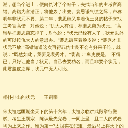
潮，想当个进士，便向仇讨了个帖子，去找当年的主考官高
锴。高锴为官清正，将他轰了出去。裴思谦气愤之际，声称
明年非状元不要。第二年，裴思谦又拿着仇士良的帖子来找
主考官高锴，对他说：“仇大人有信，荐裴思谦为状元。”高
锴早把裴思谦忘掉了，对他说：“状元已经有人了，状元以外
的可以按仇大人的意思办。”裴思谦厚着脸皮说：“裴秀才非
状元不放!”高锴知道这次再得罪仇士良不会有好果子吃，就
说：“既然如此，我要见裴秀才。”裴说：“卑吏便是。”不得
已，只好让他当了状元。自己去要功名，而且非要个状元，
此君脸皮之厚，状元中无人可比。
相扑扑出的状元——王嗣宗
宋太祖赵匡胤坐天下的第十六年，太祖亲临讲武殿举行殿
试。考生王嗣宗、陈识最先完卷，一同上呈，且二人的试卷
均为上乘之作。谁为第一?太祖实在犯难。最后马上得天下的