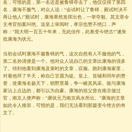
名，可惜的是，第一名还是被鲁铎夺去了，他仅仅得了第四
名，康海不服气，对众人说：“会试时让了鲁铎，殿试时决不
再让他人!”殿试时，康海果然发挥出色，一举夺魁。其文章令
主考官拍案叫绝。送皇上审阅时，孝宗也赞不绝口，声
称：“我大明一百五十年来，无此佳作，此卷变今绝古!”遂朱
批康海为状元。
当初会试时康海不服鲁铎的气，这次自然有人不服他的气，
第二名孙清便是一个。他对众人说自己的文章比康海的强多
了。待到他看到康海及第时的文章，叹服。跑到康海家里，
对着他拜了半天，称自己甘愿为徒。皇上、首辅和同年的赞
誉，使康海名扬天下，朝野景慕，争一睹其风采。能与康海
家沾上点边的，都引以为自豪。康海的祖父曾在南京做过
官，南京人便声称：“康状元乃南京风水所出。”康海的文章
如此令人推崇，可惜的是，我们无法看到那篇变今绝古的奇
文了。