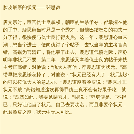
脸皮最厚的状元——裴思谦
唐文宗时，宦官仇士良掌权，朝臣的生杀予夺，都掌握在他
的手中。裴思谦当时只是一个秀才，但他巴结权贵的功夫十
分了得，很快便与仇士良打得火热。这一年，裴思谦心血来
潮，想当个进士，便向仇讨了个帖子，去找当年的主考官高
锴。高锴为官清正，将他轰了出去。裴思谦气愤之际，声称
明年非状元不要。第二年，裴思谦又拿着仇士良的帖子来找
主考官高锴，对他说：“仇大人有信，荐裴思谦为状元。”高
锴早把裴思谦忘掉了，对他说：“状元已经有人了，状元以外
的可以按仇大人的意思办。”裴思谦厚着脸皮说：“裴秀才非
状元不放!”高锴知道这次再得罪仇士良不会有好果子吃，就
说：“既然如此，我要见裴秀才。”裴说：“卑吏便是。”不得
已，只好让他当了状元。自己去要功名，而且非要个状元，
此君脸皮之厚，状元中无人可比。