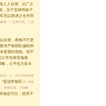
使人人自便。以广之
情，乐于安肆而昧于
军无以禁虏之仓卒而
 解释： 1.没有功劳。 2.没
以自便，夜晚不打更
要求严格部队编组和
未曾遇到危险。程不
的土卒也很安逸痛
谋略，士卒也大多乐
镇东北）人，司马光自幼嗜
”是说带领军
[注: 名称
军。南朝沿设，北朝略
样做还可以；然而不