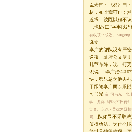
臣光曰：《易》曰：
材，如此焉可也；然
近祸，彼既以程不识
已也!故曰“兵事以
有收获?p成效。-wugong]
译文：
李广的部队没有严密
巡夜，幕府公文簿册
扎营布阵，晚上打更
识说：“李广治军非
快，都乐意为他去死
于跟随李广而以跟随
司马光
[注: 司马光
学，尤喜《春秋左氏传》
官名。东汉末曹操为丞相
队如果不采取法
同。]
值得效法。为什么呢
能继承他很难啊，更