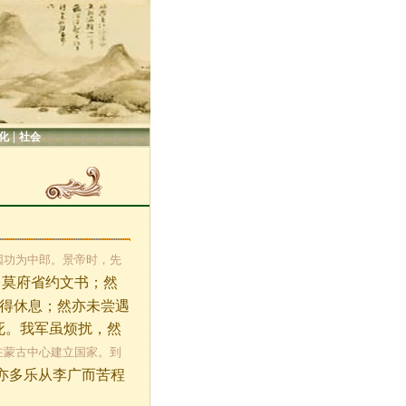
|
化
社会
因功为中郎。景帝时，先
，莫府省约文书；然
得休息；然亦未尝遇
死。我军虽烦扰，然
在蒙古中心建立国家。到
亦多乐从李广而苦程