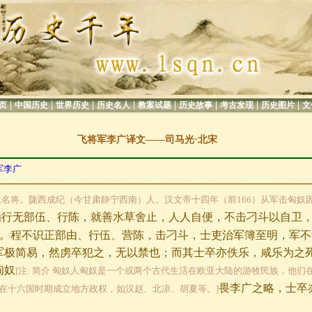
|
|
|
|
|
|
|
|
页
中国历史
世界历史
历史名人
教案试题
历史故事
考古发现
历史图片
文
飞将军李广译文——司马光·北宋
军李广
西汉名将。陇西成纪（今甘肃静宁西南）人。汉文帝十四年（前166）从军击匈奴
行无部伍、行陈，就善水草舍止，人人自便，不击刁斗以自卫
]
。程不识正部由、行伍、营陈，击刁斗，士吏治军簿至明，军不
军极简易，然虏卒犯之，无以禁也；而其士卒亦佚乐，咸乐为之
匈奴
[注: 简介 匈奴人匈奴是一个或两个古代生活在欧亚大陆的游牧民族，他们
畏李广之略，士卒
在十六国时期成立地方政权，如汉赵、北凉、胡夏等。]