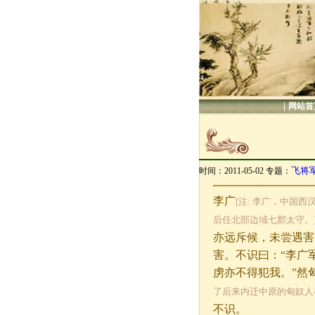
|
网站首
飞将
时间：2011-05-02 专题：
李广
[注: 李广，中国
后任北部边域七郡太守。
亦远斥候，未尝遇害
害。不识曰：“李广
虏亦不得犯我。”然
了后来内迁中原的匈奴人
不识。