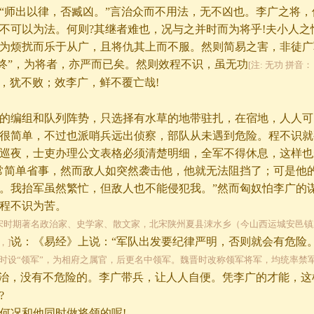
“师出以律，否臧凶。”言治众而不用法，无不凶也。李广之将，
不可以为法。何则?其继者难也，况与之并时而为将乎!夫小人之
为烦扰而乐于从广，且将仇其上而不服。然则简易之害，非徒广
严终”，为将者，亦严而已矣。然则效程不识，虽无功
[注: 无功 拼音：
，犹不败；效李广，鲜不覆亡哉!
的编组和队列阵势，只选择有水草的地带驻扎，在宿地，人人可
很简单，不过也派哨兵远出侦察，部队从未遇到危险。程不识就
巡夜，士吏办理公文表格必须清楚明细，全军不得休息，这样也
常简单省事，然而敌人如突然袭击他，他就无法阻挡了；可是他
。我抬军虽然繁忙，但敌人也不能侵犯我。”然而匈奴怕李广的
程不识为苦。
，北宋时期著名政治家、史学家、散文家，北宋陕州夏县涑水乡（今山西运城安邑
说：《易经》上说：“军队出发要纪律严明，否则就会有危险。
，]
时设“领军”，为相府之属官，后更名中领军。魏晋时改称领军将军，均统率禁
治，没有不危险的。李广带兵，让人人自便。凭李广的才能，这
?
何况和他同时做将领的呢!