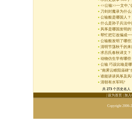
<<公输>>一文中,
刀剑封魔录为什么
公输般是哪国人？
什么是孙子兵法中
风筝是哪国发明的
帮忙把它改编成一
公输般发明了哪些
清明节荡秋千的来
求吕氏春秋译文？
动物仿生学有哪些
公输 巧设比喻是
"南霁云睢阳庙碑"
谁能讲讲风筝及风
清朝有水军吗?
共
273
个历史名人 首
|
设为首页
|
加入
Copyright 2006-2