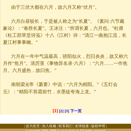
由于三伏大都在六月，故六月又称“伏月”。
六月白昼较长，于是被人称之为“长夏”。《素问·六节藏
象论》：“春胜长夏”。王冰注：“所谓长夏，六月也。”杜甫
《杜工部草堂诗笺》十八《江村》诗：“清江一曲抱江流，长
夏江村事事幽。”
六月在一年中气温最高，骄阳似火，烈日炎炎，故又称六
月作“焦月”。清厉茎《事物异名录·六月》：“六月……一作焦
月。六月盛热，故曰焦。”
南朝梁
帝《纂要》中说：“六月为精阳。”《五灯会
元
元》：“精阳不剪霜前竹，水墨徒夸海上龙。”
[1]
[2]
[3]
下一页
|
设为首页
|
加入收藏
|
联系我们
|
友情链接
|
版权申明
|
Copyright 2006-2009 © www.lsqn.cn All rights reserved