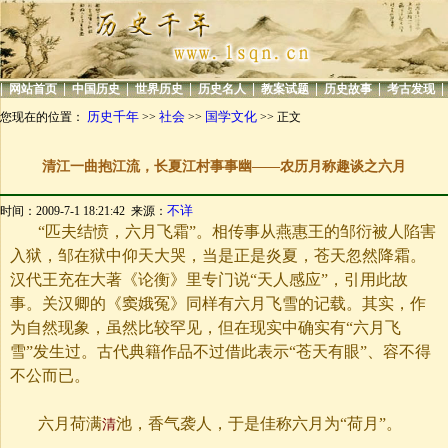
|
|
|
|
|
|
|
|
网站首页
中国历史
世界历史
历史名人
教案试题
历史故事
考古发现
历史千年
社会
国学文化
您现在的位置：
>>
>>
>> 正文
清江一曲抱江流，长夏江村事事幽——农历月称趣谈之六月
不详
时间：2009-7-1 18:21:42 来源：
“匹夫结愤，六月飞霜”。相传事从燕惠王的邹衍被人陷害
入狱，邹在狱中仰天大哭，当是正是炎夏，苍天忽然降霜。
汉代王充在大著《论衡》里专门说“天人感应”，引用此故
事。关汉卿的《窦娥冤》同样有六月飞雪的记载。其实，作
为自然现象，虽然比较罕见，但在现实中确实有“六月飞
雪”发生过。古代典籍作品不过借此表示“苍天有眼”、容不得
不公而已。
六月荷满
池，香气袭人，于是佳称六月为“荷月”。
清