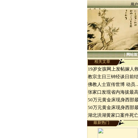
用户
|
网站首
相关文章
19岁女孩网上发帖嫁人
教宗主日三钟经谈日前
佛教人士宣传世博 动员
张家口发现省内海拔最
50万元黄金床现身西部
50万元黄金床现身西部
湖北洪湖黄家口案件死
最新热门