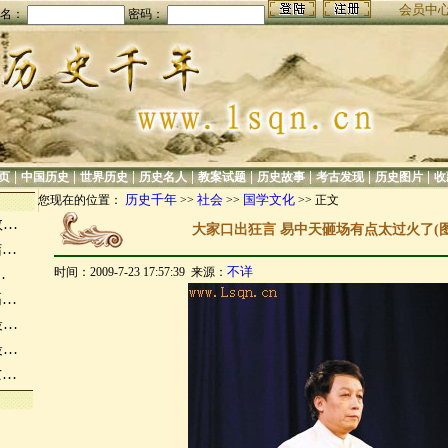
会员中
名：
密码：
|
|
|
|
|
|
|
|
页
中国历史
世界历史
历史名人
教案试题
历史故事
考古发现
历史图片
收
历史千年
社会
国学文化
您现在的位置：
>>
>>
>> 正文
救…
大家口出狂言 易中天砸场有点太过火了(图
结…
不详
时间：2009-7-23 17:57:39 来源：
…
高…
最…
最…
亡…