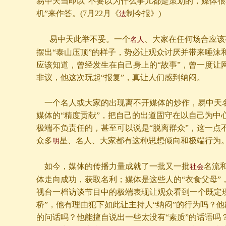
易中天当即以“不要以为什么事儿都是策划的，媒体
机”来作答。(7月22月《
制今报》)
法
易中天此举不妥。一个
、大家在任何场合应该
名人
摆出“泰山压顶”的样子，势必让观众讨厌并带来唾沫
应该知道，曾经发生在自己身上的“故事”，曾一度让
非议，他这次玩起“报复”，真让人们感到纳闷。
一个名人或大家的出现离不开媒体的炒作，易中天
媒体的“精度贡献”，把自己的出道固守在以自己为中
极端不负责任的，甚至可以说是“脱离群众”，这一点
众多
星、名人、大家都有这种思想倾向和极端行为
明
如今，媒体的传播力量成就了一批又一批
名流
社会
体走向成功，获取名利；媒体是这些人的“衣食父母”
视台一档访谈节目中的极端表现让观众看到一个既定
桥”，他有理由犯下如此让主持人“纳闷”的行为吗？
的问话吗？他能擅自说出一些太没有“素质”的话语吗