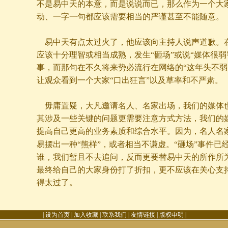
不是易中天的本意，而是说说而已，那么作为一个大
动、一字一句都应该需要相当的严谨甚至不能随意。
易中天有点太过火了，他应该向主持人说声道歉。
应该十分理智或相当成熟，发生“砸场”或说“媒体很弱
事，而那句在不久将来势必流行在网络的“这年头不弱
让观众看到一个大家“口出狂言”以及草率和不严肃。
毋庸置疑，大凡邀请名人、名家出场，我们的媒体
其涉及一些关键的问题更需要注意方式方法，我们的
提高自己更高的业务素质和综合水平。因为，名人名家
易摆出一种“熊样”，或者相当不谦虚。“砸场”事件已
谁，我们暂且不去追问，反而更要替易中天的所作所
最终给自己的大家身份打了折扣，更不应该在关心支
得太过了。
|
设为首页
|
加入收藏
|
联系我们
|
友情链接
|
版权申明
|