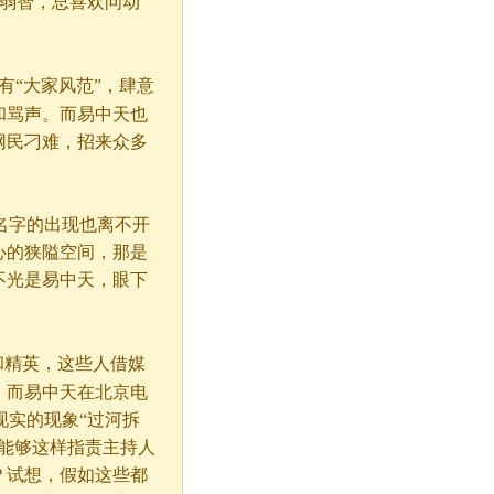
很弱智，总喜欢问动
有“大家风范”，肆意
和骂声。而易中天也
网民刁难，招来众多
名字的出现也离不开
心的狭隘空间，那是
不光是易中天，眼下
。
和精英，这些人借媒
，而易中天在北京电
现实的现象“过河拆
他能够这样指责主持人
？试想，假如这些都