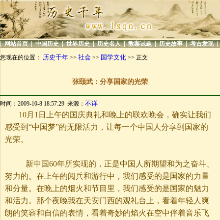
|
|
|
|
|
|
|
|
网站首页
中国历史
世界历史
历史名人
教案试题
历史故事
考古发现
历史千年
社会
国学文化
您现在的位置：
>>
>>
>> 正文
张颐武：分享国家的光荣
不详
时间：2009-10-8 18:57:29 来源：
10月1日
上午的国庆典礼和晚上的联欢晚会，确实让我们
感受到“中国梦”的无限活力，让每一个中国人分享到国家的
光荣。
新中国
60年所实现的，正是中国人所期望和为之奋斗、
努力的。在上午的阅兵和游行中，我们感受的是国家的力量
和分量。在晚上的烟火和节目里，我们感受的是国家的魅力
和活力。那个夜晚我在天安门西的观礼台上，看着年轻人爽
朗的笑容和自信的表情，看着奇妙的焰火在空中伴着音乐飞