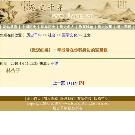
|
|
|
|
|
|
|
|
网站首页
中国历史
世界历史
历史名人
教案试题
历史故事
考古发现
历史千年
社会
国学文化
您现在的位置：
>>
>>
>> 正文
《微观红楼》：寻找活在你我身边的宝黛钗
不详
时间：2010-4-6 11:55:35 来源：
林杏子
[3]
上一页
[1]
[2]
|
设为首页
|
加入收藏
|
联系我们
|
友情链接
|
版权申明
|
Copyright 2006-2010 © www.lsqn.cn All rights reserved
历史千年
版权所有